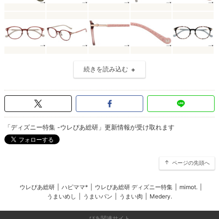
続きを読み込む
「ディズニー特集 -ウレぴあ総研」更新情報が受け取れます
ページの先頭へ
ウレぴあ総研
|
ハピママ*
|
ウレぴあ総研 ディズニー特集
|
mimot.
|
うまいめし
|
うまいパン
|
うまい肉
|
Medery.
ぴあ関連サイト