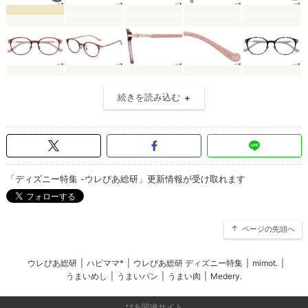
続きを読み込む
「ディズニー特集 -ウレぴあ総研」更新情報が受け取れます
ページの先頭へ
ウレぴあ総研
|
ハピママ*
|
ウレぴあ総研 ディズニー特集
|
mimot.
|
うまいめし
|
うまいパン
|
うまい肉
|
Medery.
ぴあ関連サイト