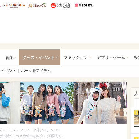
総研 ディズニー特集
mimot.
うまいめし
うまいパン
うまい肉
Medery.
ズニー特集 -ウレぴあ総研
音楽
グッズ・イベント
ファッション
アプリ・ゲーム
特
イベント
パーク外アイテム
人
1
>
>
ズ・イベント
パーク外アイテム
！激かわ新作メガネの魅力を紹介♪（画像あり）
2