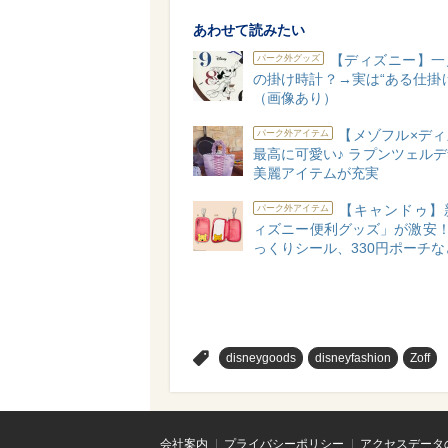
あわせて読みたい
【ディズニー】一
パーク外グッズ
の掛け時計？→実は“ある仕掛
（画像あり）
【メゾフル×ディ
パーク外アイテム
最高に可愛い♪ ラプンツェル
美麗アイテムが充実
【キャンドゥ】
パーク外アイテム
ィズニー便利グッズ」が激安！
っくりシール、330円ポーチな
>
disneygoods
disneyfashion
Zoff
会社案内
プライバシーポリシー
アクセスデータ