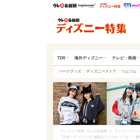
ウレぴあ総研
ハピママ*
ウレぴあ
ディ
TDR
海外ディズニー
テレビ・映画
パークグッズ
ディズニーストア
ツムツム
>
ディズニー特集 -ウレぴあ総研
ディズニーグッ
【Zoff × ディズニー】細部までこだわってる～