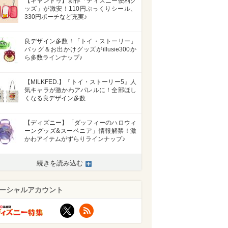
【キャンドゥ】新作「ディズニー便利グ
ッズ」が激安！110円ぷっくりシール、
330円ポーチなど充実♪
良デザイン多数！「トイ・ストーリー」
バッグ＆お出かけグッズがillusie300か
ら多数ラインナップ♪
【MILKFED.】『トイ・ストーリー5』人
気キャラが激かわアパレルに！全部ほし
くなる良デザイン多数
【ディズニー】「ダッフィーのハロウィ
ーングッズ&スーベニア」情報解禁！激
かわアイテムがずらりラインナップ♪
続きを読み込む
ーシャルアカウント
X
RSS
>