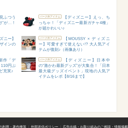
見ふつう
【ディズニー】えっ、ち
パーク外アイテム
け”が…！
っちゃ！「ディズニー最新ガチャ4種」
が超かわいい♪
ズニー】
【MOUSSY × ディズニ
パーク外アイテム
デザインの
ー】可愛すぎて使えない!? 大人気アイ
テムが復刻♪（画像あり）
新作「デ
【ディズニー】日本中
パーク外アイテム
110円ぷ
の“激かわ最新グッズ”が大集合！「日本
ど充実♪
最大級グッズイベント」現地の人気ア
イテムをレポ【8/16まで】
の利用・著作権等
外部送信ポリシー
広告出稿・お取り組みのご相談・情報掲載