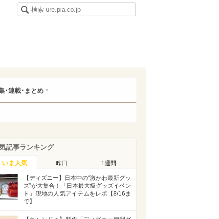
集･連載･まとめ
気記事ランキング
いま人気
昨日
1週間
【ディズニー】日本中の“激かわ最新グッ
ズ”が大集合！「日本最大級グッズイベン
ト」現地の人気アイテムをレポ【8/16ま
で】