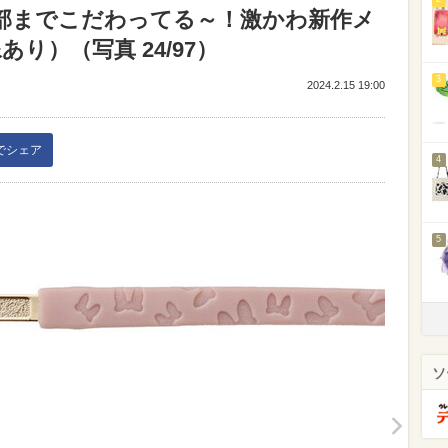
ー】細部までこだわってる～！激かわ新作メ
り）（写真 24/97）
3
2024.2.15 19:00
kでシェア
4
5
ソ