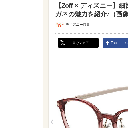
【Zoff × ディズニ
ガネの魅力を紹介♪（画像あ
ディズニー特集
Xでシェア
Faceboo
<