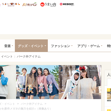
総研 ディズニー特集
mimot.
うまいめし
うまいパン
うまい肉
Medery.
ズニー特集 -ウレぴあ総研
音楽
グッズ・イベント
ファッション
アプリ・ゲーム
特
イベント
パーク外アイテム
人
1
>
>
ズ・イベント
パーク外アイテム
！激かわ新作メガネの魅力を紹介♪（画像あり）
2