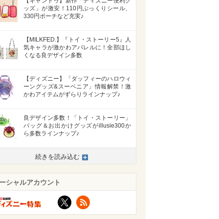
【キャンドゥ】新作「ディズニー便利グ
ッズ」が激安！110円ぷっくりシール、
330円ポーチなど充実♪
【MILKFED.】『トイ・ストーリー5』人
気キャラが激かわアパレルに！全部ほし
くなる良デザイン多数
【ディズニー】「ダッフィーのハロウィ
ーングッズ&スーベニア」情報解禁！激
かわアイテムがずらりラインナップ♪
良デザイン多数！「トイ・ストーリー」
バッグ＆お出かけグッズがillusie300か
ら多数ラインナップ♪
続きを読み込む
ーシャルアカウント
X
RSS
>