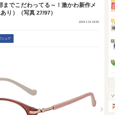
ー】細部までこだわってる～！激かわ新作メ
り）（写真 27/97）
3
2024.2.15 19:00
kでシェア
4
5
ソ