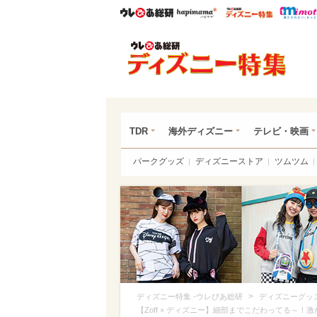
ウレぴあ総研
ハピママ*
ウレぴあ
ディ
TDR
海外ディズニー
テレビ・映画
パークグッズ
ディズニーストア
ツムツム
>
ディズニー特集 -ウレぴあ総研
ディズニーグッ
【Zoff × ディズニー】細部までこだわってる～