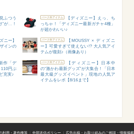
見ふつう
【ディズニー】えっ、ち
パーク外アイテム
け”が…！
っちゃ！「ディズニー最新ガチャ4種」
が超かわいい♪
ズニー】
【MOUSSY × ディズニ
パーク外アイテム
デザインの
ー】可愛すぎて使えない!? 大人気アイ
テムが復刻♪（画像あり）
新作「デ
【ディズニー】日本中
パーク外アイテム
110円ぷ
の“激かわ最新グッズ”が大集合！「日本
ど充実♪
最大級グッズイベント」現地の人気ア
イテムをレポ【8/16まで】
の利用・著作権等
外部送信ポリシー
広告出稿・お取り組みのご相談・情報掲載