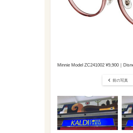
Minnie Model ZC241002 ¥9,900｜Disney
前の写真