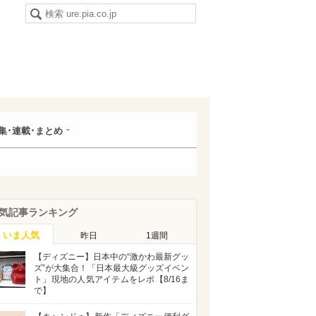
集･連載･まとめ
気記事ランキング
いま人気
昨日
1週間
【ディズニー】日本中の“激かわ最新グッ
ズ”が大集合！「日本最大級グッズイベン
ト」現地の人気アイテムをレポ【8/16ま
で】