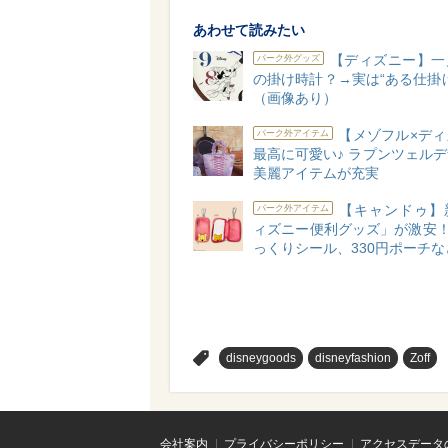
あわせて読みたい
【ディズニー】一
パーク外グッズ
の掛け時計？→実は“ある仕掛
（画像あり）
【メゾフル×ディ
パーク外アイテム
最高に可愛い♪ ラプンツェル
美麗アイテムが充実
【キャンドゥ】
パーク外アイテム
ィズニー便利グッズ」が激安！
っくりシール、330円ポーチな
>
disneygoods
disneyfashion
Zoff
会社案内
プライバシーポリシー
アクセスデータ