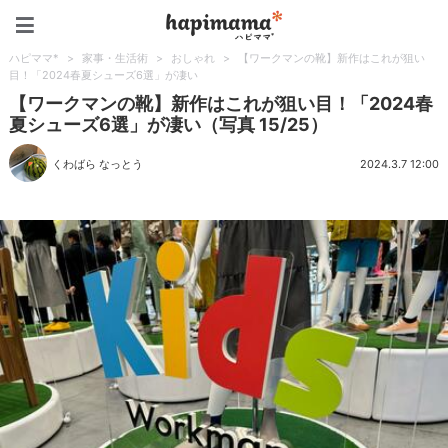
ハピママ*
ハピママ*
>
家事・生活術
>
おしゃれ
>
【ワークマンの靴】新作はこれが狙い
目！「2024春夏シューズ6選」が凄い
【ワークマンの靴】新作はこれが狙い目！「2024春
夏シューズ6選」が凄い（写真 15/25）
くわばら なっとう
2024.3.7 12:00