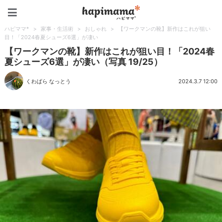
ハピママ*
ハピママ*
>
家事・生活術
>
おしゃれ
>
【ワークマンの靴】新作はこれが狙い
目！「2024春夏シューズ6選」が凄い
【ワークマンの靴】新作はこれが狙い目！「2024春
夏シューズ6選」が凄い（写真 19/25）
くわばら なっとう
2024.3.7 12:00