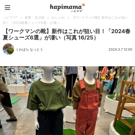
ハピママ*
ハピママ*
>
家事・生活術
>
おしゃれ
>
【ワークマンの靴】新作はこれが狙い
目！「2024春夏シューズ6選」が凄い
【ワークマンの靴】新作はこれが狙い目！「2024春
夏シューズ6選」が凄い（写真 16/25）
くわばら なっとう
2024.3.7 12:00