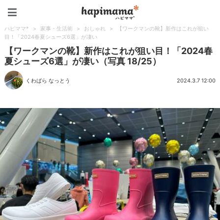
ハピママ*
ハピママ*
>
家事・生活術
>
おしゃれ
>
【ワークマンの靴】新作はこれが狙い
目！「2024春夏シューズ6選」が凄い
【ワークマンの靴】新作はこれが狙い目！「2024春
夏シューズ6選」が凄い（写真 18/25）
くわばら なっとう
2024.3.7 12:00