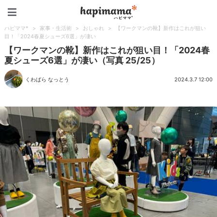
ハピママ*
ハピママ*
>
家事・生活術
>
おしゃれ
>
【ワークマンの靴】新作はこれが狙い
目！「2024春夏シューズ6選」が凄い
【ワークマンの靴】新作はこれが狙い目！「2024春
夏シューズ6選」が凄い（写真 25/25）
くわばら なっとう
2024.3.7 12:00