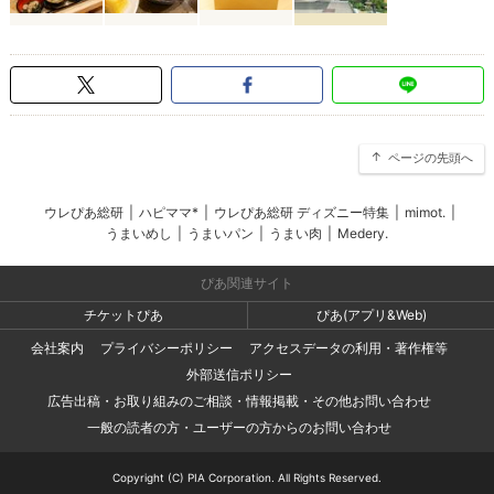
ページの先頭へ
ウレぴあ総研
|
ハピママ*
|
ウレぴあ総研 ディズニー特集
|
mimot.
|
うまいめし
|
うまいパン
|
うまい肉
|
Medery.
ぴあ関連サイト
チケットぴあ
ぴあ(アプリ&Web)
会社案内
プライバシーポリシー
アクセスデータの利用・著作権等
外部送信ポリシー
広告出稿・お取り組みのご相談・情報掲載・その他お問い合わせ
一般の読者の方・ユーザーの方からのお問い合わせ
Copyright (C) PIA Corporation. All Rights Reserved.