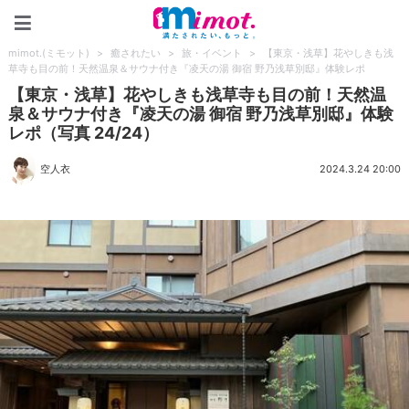
mimot.(ミモット)
mimot.(ミモット)
>
癒されたい
>
旅・イベント
>
【東京・浅草】花やしきも浅
草寺も目の前！天然温泉＆サウナ付き『凌天の湯 御宿 野乃浅草別邸』体験レポ
【東京・浅草】花やしきも浅草寺も目の前！天然温
泉＆サウナ付き『凌天の湯 御宿 野乃浅草別邸』体験
レポ（写真 24/24）
空人衣
2024.3.24 20:00