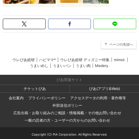
ページの先頭へ
ウレぴあ総研
|
ハピママ*
|
ウレぴあ総研 ディズニー特集
|
mimot.
|
うまいめし
|
うまいパン
|
うまい肉
|
Medery.
ぴあ関連サイト
チケットぴあ
ぴあ(アプリ&Web)
会社案内
プライバシーポリシー
アクセスデータの利用・著作権等
外部送信ポリシー
広告出稿・お取り組みのご相談・情報掲載・その他お問い合わせ
一般の読者の方・ユーザーの方からのお問い合わせ
Copyright (C) PIA Corporation. All Rights Reserved.