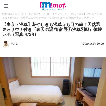
mimot.(ミモット)
mimot.(ミモット)
>
癒されたい
>
旅・イベント
>
【東京・浅草】花やしきも浅
草寺も目の前！天然温泉＆サウナ付き『凌天の湯 御宿 野乃浅草別邸』体験レポ
【東京・浅草】花やしきも浅草寺も目の前！天然温
泉＆サウナ付き『凌天の湯 御宿 野乃浅草別邸』体験
レポ（写真 4/24）
空人衣
2024.3.24 20:00