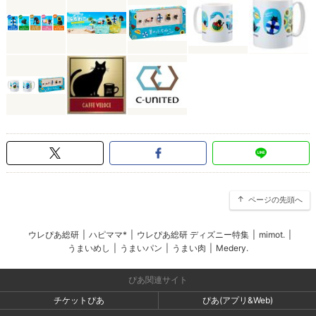
ページの先頭へ
ウレぴあ総研
|
ハピママ*
|
ウレぴあ総研 ディズニー特集
|
mimot.
|
うまいめし
|
うまいパン
|
うまい肉
|
Medery.
ぴあ関連サイト
チケットぴあ
ぴあ(アプリ&Web)