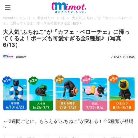
mimot.(ミモット)
mimot.(ミモット)
>
癒されたい
>
猫
>
大人気“ふちねこ”が『カフェ・ベローチ
ェ』に帰ってくるよ！ポーズも可愛すぎる全5種類♪
大人気“ふちねこ”が『カフェ・ベローチェ』に帰っ
てくるよ！ポーズも可愛すぎる全5種類♪（写真
6/13）
mimot.
2024.5.8 13:45
～ 2週間ごとに、もらえる“ふちねこ”が変わる！全5種類が登場
～