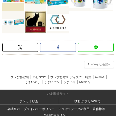
ページの先頭へ
ウレぴあ総研
|
ハピママ*
|
ウレぴあ総研 ディズニー特集
|
mimot.
|
うまいめし
|
うまいパン
|
うまい肉
|
Medery.
ぴあ関連サイト
チケットぴあ
ぴあ(アプリ&Web)
会社案内
プライバシーポリシー
アクセスデータの利用・著作権等
外部送信ポリシー