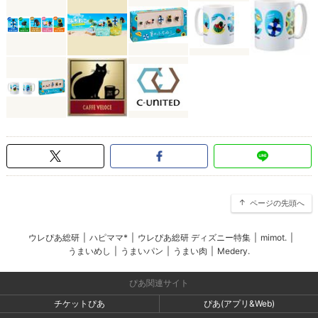
ページの先頭へ
ウレぴあ総研
|
ハピママ*
|
ウレぴあ総研 ディズニー特集
|
mimot.
|
うまいめし
|
うまいパン
|
うまい肉
|
Medery.
ぴあ関連サイト
チケットぴあ
ぴあ(アプリ&Web)