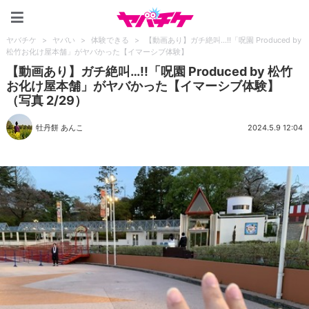
ヤバチケ
ヤバチケ
>
ヤバい
>
体験できる
>
【動画あり】ガチ絶叫…!!「呪園 Produced by
松竹お化け屋本舗」がヤバかった【イマーシブ体験】
【動画あり】ガチ絶叫…!!「呪園 Produced by 松竹
お化け屋本舗」がヤバかった【イマーシブ体験】
（写真 2/29）
牡丹餅 あんこ
2024.5.9 12:04