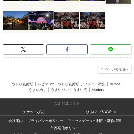
ページの先頭へ
ウレぴあ総研
|
ハピママ*
|
ウレぴあ総研 ディズニー特集
|
mimot.
|
うまいめし
|
うまいパン
|
うまい肉
|
Medery.
ぴあ関連サイト
チケットぴあ
ぴあ(アプリ&Web)
会社案内
プライバシーポリシー
アクセスデータの利用・著作権等
外部送信ポリシー