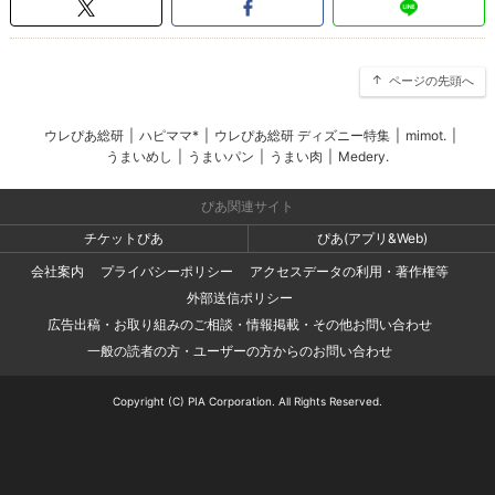
ページの先頭へ
ウレぴあ総研
|
ハピママ*
|
ウレぴあ総研 ディズニー特集
|
mimot.
|
うまいめし
|
うまいパン
|
うまい肉
|
Medery.
ぴあ関連サイト
チケットぴあ
ぴあ(アプリ&Web)
会社案内
プライバシーポリシー
アクセスデータの利用・著作権等
外部送信ポリシー
広告出稿・お取り組みのご相談・情報掲載・その他お問い合わせ
一般の読者の方・ユーザーの方からのお問い合わせ
Copyright (C) PIA Corporation. All Rights Reserved.