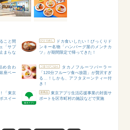
ること間
ドカ食いしたい！びっくりド
ひとりめし
ェ「サプ
ンキー名物「ハンバーグ屋のメンチカ
止まらな
ツ」が期間限定で帰ってきた！
詰め合わ
タカノフルーツパーラー
ごほうびごはん
銀座ベー
「120分フルーツ食べ放題」が贅沢すぎ
る…！しかも、アフタヌーンティー付
き！
！「東京
東京アプリ生活応援事業の対面サ
新商品
ボスイー
ポートを区市町村の施設などで実施