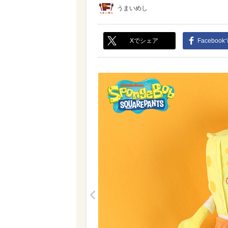
うまいめし
Xでシェア
Faceboo
<