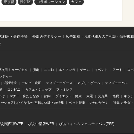
東京都
渋谷区
コラボレーション
カフェ
の利用・著作権等
外部送信ポリシー
広告出稿・お取り組みのご相談・情報掲載
せ
.5次元ミュージカル
演劇
ニコ動
本・マンガ
ゲーム
イベント
アート
スポ
レジャー
混雑対策
テレビ・映画
ディズニーグッズ
アプリ・ゲーム
ディズニーパス
酒
コンビニ
カフェ・ショップ
ファミレス
かけ
マナー・身だしなみ
節約
ダイエット・健康
家電
文房具
雑貨
キッチ
〜シェアしたくなる〜 至福な体験・旅特集
ペット特集：ウチのかぞく
特集 カラダ
ぴあ関⻄版WEB
ぴあ中部版WEB
ぴあフィルムフェスティバル(PFF)