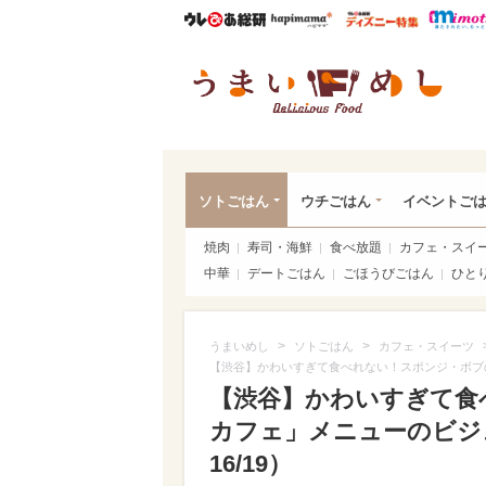
ウレぴあ総研
ハピママ*
ウレぴあ
うま
ソトごはん
ウチごはん
イベントご
焼肉
寿司・海鮮
食べ放題
カフェ・スイ
中華
デートごはん
ごほうびごはん
ひと
>
>
うまいめし
ソトごはん
カフェ・スイーツ
【渋谷】かわいすぎて食べれない！スポンジ・ボブ
【渋谷】かわいすぎて食
カフェ」メニューのビジ
16/19）