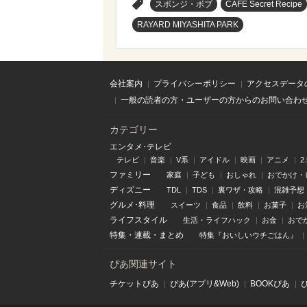
>
スポンジ・ボブ
CAFE Secret Recipe
RAYARD MIYASHITA PARK
会社案内
プライバシーポリシー
アクセスデータ
一般の読者の方・ユーザーの方からのお問い合わ
カテゴリー
エンタメ･テレビ
テレビ
音楽
V系
アイドル
映画
アニメ
2
ファミリー
家庭
子ども
おしゃれ
おでかけ・
ディズニー
TDL
TDS
裏ワザ・攻略
混雑予想
グルメ･料理
スイーツ
食品
飲料
お菓子
お
ライフスタイル
生活・ライフハック
お金
おで
特集
・
連載
・
まとめ
特集『おいしいウチごはん』
ぴあ関連サイト
チケットぴあ
ぴあ(アプリ&Web)
BOOKぴあ