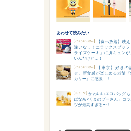
あわせて読みたい
【食べ放題】映え
ごほうびごはん
違いなし！ニラックスブッフ
ライズケーキ」に胸キュンが
いんだけど…！
【東京】好きの
ごほうびごはん
せ。新食感が楽しめる老舗『
カリー』に感激…！
かわいいエコバッグも
スイーツ
ばな奈×くまのプーさん」コラ
ツが最高すぎる〜！