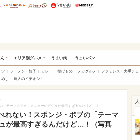
総研 ディズニー特集
mimot.
うまいめし
うまいパン
うまい肉
Medery.
いめし
はん
エリア別グルメ
うまい肉
うまいパン
ーツ
ラーメン・餃子
カレー
揚げもの
メガグルメ
ファミレス・大手チェ
りめし
達人のイチオシ！
>
人
の「テーマカフェ」メニューのビジュが最高すぎるんだけど…！
べれない！スポンジ・ボブの「テーマ
1
ュが最高すぎるんだけど…！（写真