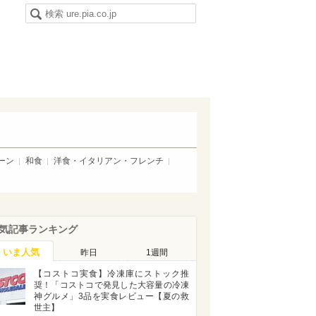
ーン
和食
洋食・イタリアン・フレンチ
気記事ランキング
いま人気
昨日
1週間
【コストコ実食】冷凍庫にストック推
奨！「コストコで発見した大容量の冷凍
神グルメ」3品を実食レビュー【夏の救
世主】