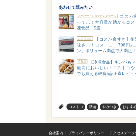
あわせて読みたい
コスパ
スーパー・ショッピングモール
って…！大容量が助かるコス
凍食品」5選
【コスパ良すぎ】衝
おもてなし
味さ…！コストコ「798円丸
ン」ボリューム満点で大満足
【冷凍食品】キンパもマ
食生活
最高においしい！コストコや
でも買える韓食5品正直レビュ
>
コストコ
話題
やみつき
おすす
会社案内
プライバシーポリシー
アクセスデータ