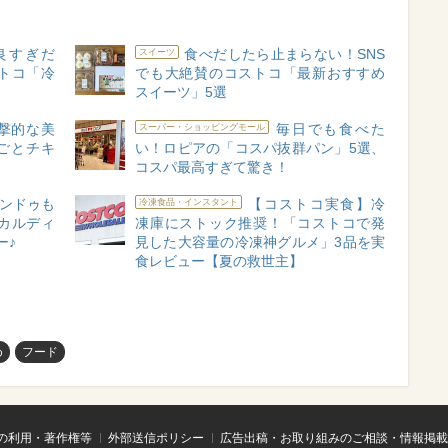
良すぎだ
食べだしたら止まらない！SNS
スイーツ
トコ「冷
でも大絶賛のコストコ「最新おすすめ
スイーツ」5選
撃的な美
毎日でも食べた
スーパー・ショッピングモール
ごとチキ
い！ロピアの「コスパ抜群パン」5選、
！
コスパ最高すぎて驚き！
ンドゥも
【コストコ実食】冷
冷凍食品・インスタント
カルディ
凍庫にストック推奨！「コストコで発
ー♪
見した大容量の冷凍神グルメ」3品を実
食レビュー【夏の救世主】
め
フード
の利用・著作権等
外部送信ポリシー
広告出稿・お取り組みのご相談・情報掲載