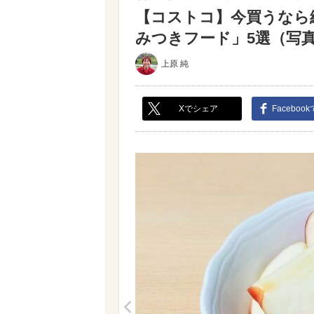
【コストコ】今買うなら
みつきフード」5選（写真 
上原 純
Xでシェア
Faceboo
<