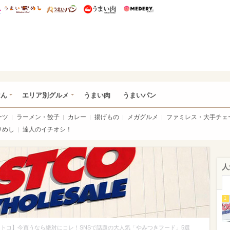
総研 ディズニー特集
mimot.
うまいめし
うまいパン
うまい肉
Medery.
いめし
はん
エリア別グルメ
うまい肉
うまいパン
ーツ
ラーメン・餃子
カレー
揚げもの
メガグルメ
ファミレス・大手チェ
りめし
達人のイチオシ！
人
1
トコ】今買うなら絶対にコレ！SNSで話題の大人気「やみつきフード」5選