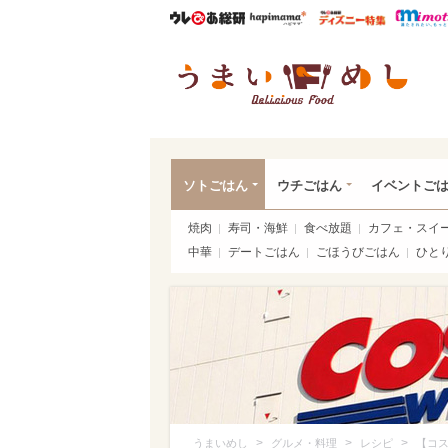
ウレぴあ総研
ハピママ*
ウレぴあ
うま
ソトごはん
ウチごはん
イベントご
焼肉
寿司・海鮮
食べ放題
カフェ・スイ
中華
デートごはん
ごほうびごはん
ひと
>
>
>
うまいめし
グルメ・料理
レシピ
【コス