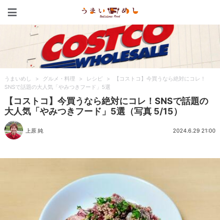
うまいめし
うまいめし
>
グルメ・料理
>
レシピ
>
【コストコ】今買うなら絶対にコレ！
SNSで話題の大人気「やみつきフード」5選
【コストコ】今買うなら絶対にコレ！SNSで話題の
大人気「やみつきフード」5選（写真 5/15）
上原 純
2024.6.29 21:00