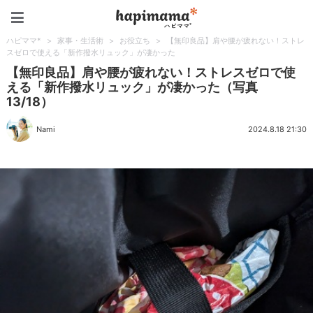
ハピママ*
ハピママ*
>
家事・生活術
>
お役立ち
>
【無印良品】肩や腰が疲れない！ストレ
スゼロで使える「新作撥水リュック」が凄かった
【無印良品】肩や腰が疲れない！ストレスゼロで使
える「新作撥水リュック」が凄かった（写真
13/18）
Nami
2024.8.18 21:30