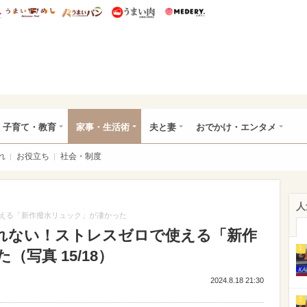
総研 ディズニー特集
mimot.
うまいめし
うまいパン
うまい肉
Medery.
ママ*
子育て・教育
家事・生活術
夫と妻
おでかけ・エンタメ
れ
お役立ち
社会・制度
人
える「新作撥水リュック」が凄かった
れない！ストレスゼロで使える「新作
1
写真 15/18）
2024.8.18 21:30
2