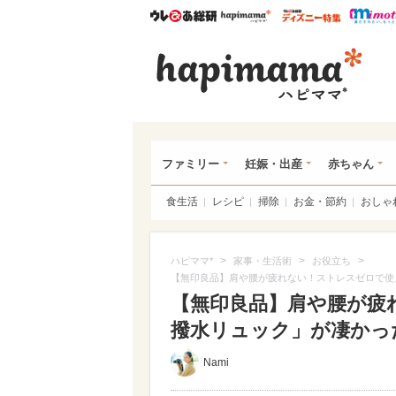
ウレぴあ総研
ハピママ*
ウレぴあ
ハピ
ファミリー
妊娠・出産
赤ちゃん
食生活
レシピ
掃除
お金・節約
おしゃ
>
>
>
ハピママ*
家事・生活術
お役立ち
【無印良品】肩や腰が疲れない！ストレスゼロで使
【無印良品】肩や腰が疲
撥水リュック」が凄かった（
Nami