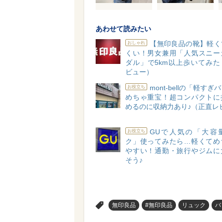
あわせて読みたい
【無印良品の靴】軽く
おしゃれ
くい！男女兼用「人気スニー
ダル」で5km以上歩いてみた
ビュー）
mont-bellの「軽す
お役立ち
めちゃ重宝！超コンパクトに
めるのに収納力あり♪（正直レ
GUで人気の「大容
お役立ち
ク」使ってみたら…軽くてめ
やすい！通勤・旅行やジムに
そう♪
>
無印良品
#無印良品
リュック
バ