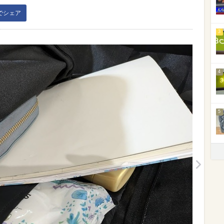
kでシェア
3
4
5