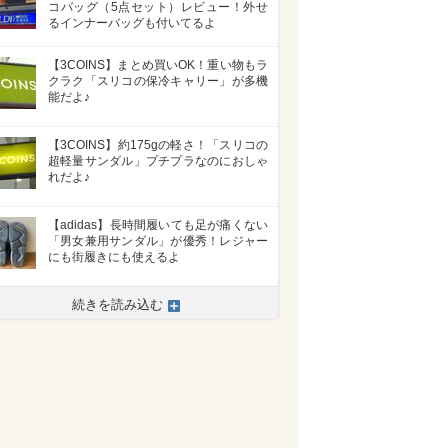
コバッグ（5点セット）レビュー！外せ
るインナーバッグも付いてるよ
【3COINS】まとめ買いOK！重い物もラ
クラク「スリコの保冷キャリー」が多機
能だよ♪
【3COINS】約175gの軽さ！「スリコの
超軽量サンダル」プチプラなのにおしゃ
れだよ♪
【adidas】長時間履いても足が痛くない
「男女兼用サンダル」が優秀！レジャー
にも街履きにも使えるよ
続きを読み込む
>