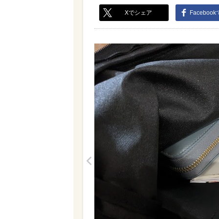
Xでシェア
Faceboo
<