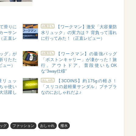
て滑りに
【ワークマン】激安「大容量防
お役立ち
カーサン
水リュック」の実力は？ 背負って濡れ
（正直レ
に行ってみた！（正直レビュー）
ぎバッグ」が
【ワークマン】の最強バッグ
お役立ち
折りたた
「ボストンキャリー」が凄かった！旅
ビュー）
行、アウトドア、普段使いもOK
な“3way仕様”
量リュッ
【3COINS】約175gの軽さ！
おしゃれ
ちゃ使い
「スリコの超軽量サンダル」プチプラ
大活躍し
なのにおしゃれだよ♪
ッグ
ファッション
おしゃれ
撥水