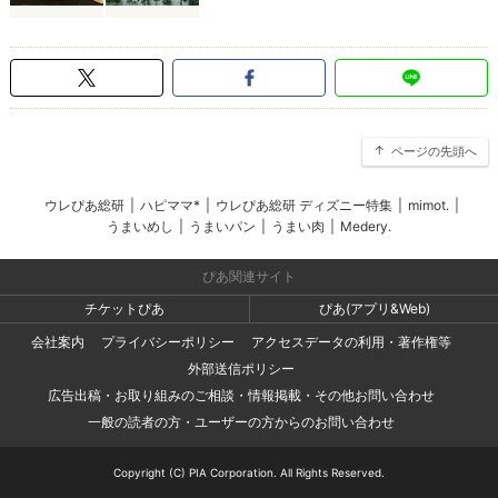
ページの先頭へ
ウレぴあ総研
|
ハピママ*
|
ウレぴあ総研 ディズニー特集
|
mimot.
|
うまいめし
|
うまいパン
|
うまい肉
|
Medery.
ぴあ関連サイト
チケットぴあ
ぴあ(アプリ&Web)
会社案内
プライバシーポリシー
アクセスデータの利用・著作権等
外部送信ポリシー
広告出稿・お取り組みのご相談・情報掲載・その他お問い合わせ
一般の読者の方・ユーザーの方からのお問い合わせ
Copyright (C) PIA Corporation. All Rights Reserved.