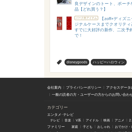
良デザインのトート、ポーチな
品【どれ買う？】
【zoff×ディズ
パーク外アイテム
ジナルケースまでクオリティ
すでに大好評の新作、二次予約
で！
>
disneygoods
ハッピーハロウィン
会社案内
プライバシーポリシー
アクセスデータ
一般の読者の方・ユーザーの方からのお問い合わ
カテゴリー
エンタメ･テレビ
テレビ
音楽
V系
アイドル
映画
アニメ
2
ファミリー
家庭
子ども
おしゃれ
おでかけ・