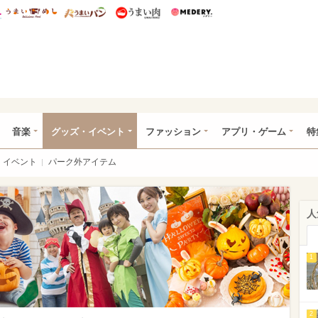
総研 ディズニー特集
mimot.
うまいめし
うまいパン
うまい肉
Medery.
ズニー特集 -ウレぴあ総研
音楽
グッズ・イベント
ファッション
アプリ・ゲーム
特
イベント
パーク外アイテム
人
1
2