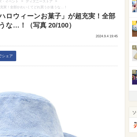
>
>
ズ・イベント
ディズニーストア
超充実！全部かわいくてどれ買うか迷うな…！
「ハロウィーンお菓子」が超充実！全部
3
…！（写真 20/100）
2024.9.4 19:45
4
kでシェア
5
ソ