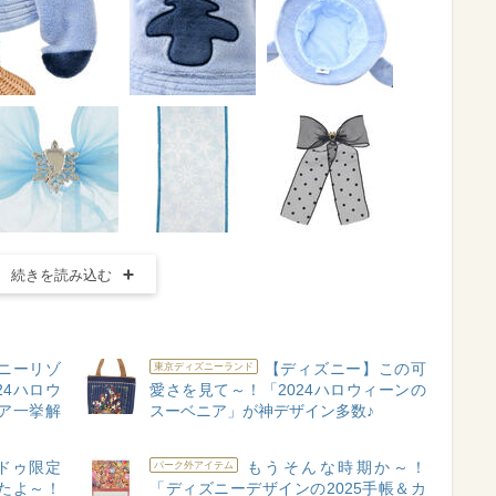
続きを読み込む
ニーリゾ
【ディズニー】この可
東京ディズニーランド
24ハロウ
愛さを見て～！「2024ハロウィーンの
ア一挙解
スーベニア」が神デザイン多数♪
ドゥ限定
もうそんな時期か～！
パーク外アイテム
たよ～！
「ディズニーデザインの2025手帳＆カ