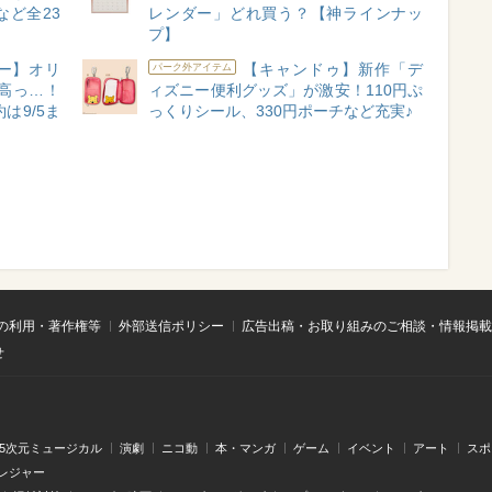
ど全23
レンダー」どれ買う？【神ラインナッ
プ】
ニー】オリ
【キャンドゥ】新作「デ
パーク外アイテム
高っ…！
ィズニー便利グッズ」が激安！110円ぷ
は9/5ま
っくりシール、330円ポーチなど充実♪
の利用・著作権等
外部送信ポリシー
広告出稿・お取り組みのご相談・情報掲載
せ
.5次元ミュージカル
演劇
ニコ動
本・マンガ
ゲーム
イベント
アート
スポ
レジャー