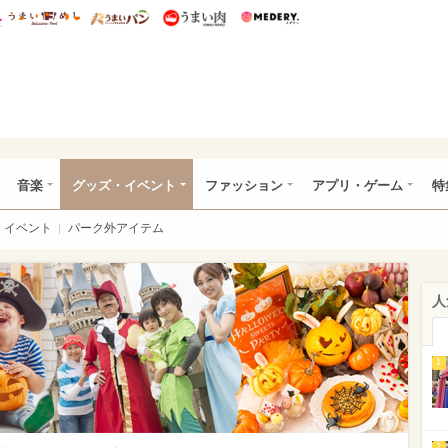
総研 ディズニー特集
mimot.
うまいめし
うまいパン
うまい肉
Medery.
ズニー特集 -ウレぴあ総研
音楽
グッズ・イベント
ファッション
アプリ・ゲーム
特
イベント
パーク外アイテム
人
1
2