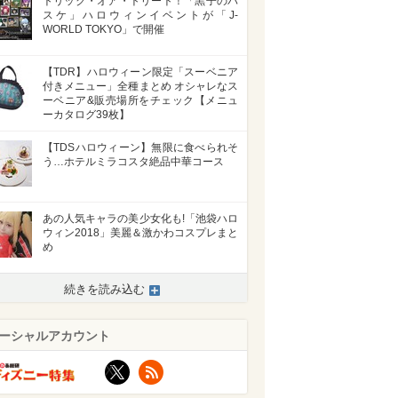
トリック・オア・トリート！「黒子のバ
スケ」ハロウィンイベントが「J-
WORLD TOKYO」で開催
【TDR】ハロウィーン限定「スーベニア
付きメニュー」全種まとめ オシャレなス
ーベニア&販売場所をチェック【メニュ
ーカタログ39枚】
【TDSハロウィーン】無限に食べられそ
う…ホテルミラコスタ絶品中華コース
あの人気キャラの美少女化も!「池袋ハロ
ウィン2018」美麗＆激かわコスプレまと
め
続きを読み込む
ーシャルアカウント
X
RSS