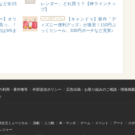
ど全23
レンダー」どれ買う？【神ラインナッ
プ】
ニー】オリ
【キャンドゥ】新作「デ
パーク外アイテム
高っ…！
ィズニー便利グッズ」が激安！110円ぷ
は9/5ま
っくりシール、330円ポーチなど充実♪
の利用・著作権等
外部送信ポリシー
広告出稿・お取り組みのご相談・情報掲載
せ
.5次元ミュージカル
演劇
ニコ動
本・マンガ
ゲーム
イベント
アート
スポ
レジャー