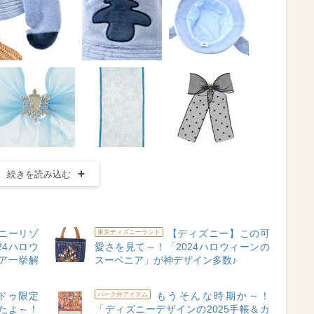
続きを読み込む
ニーリゾ
【ディズニー】この可
東京ディズニーランド
24ハロウ
愛さを見て～！「2024ハロウィーンの
ア一挙解
スーベニア」が神デザイン多数♪
ドゥ限定
もうそんな時期か～！
パーク外アイテム
たよ～！
「ディズニーデザインの2025手帳＆カ