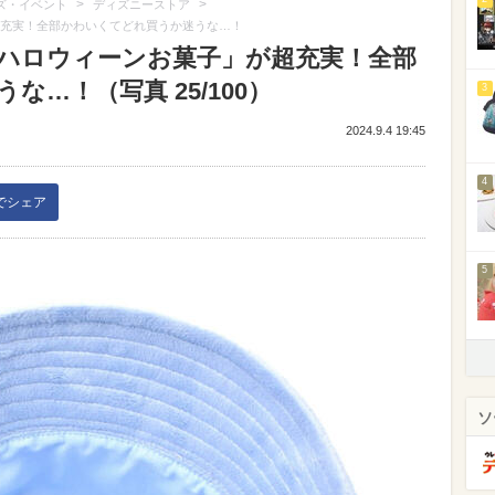
>
>
ズ・イベント
ディズニーストア
超充実！全部かわいくてどれ買うか迷うな…！
「ハロウィーンお菓子」が超充実！全部
…！（写真 25/100）
3
2024.9.4 19:45
4
kでシェア
5
ソ