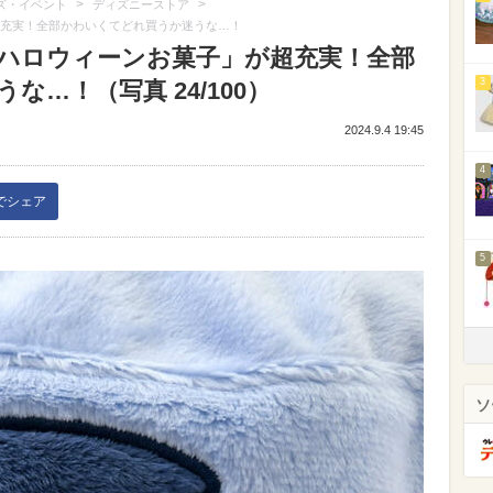
>
>
ズ・イベント
ディズニーストア
超充実！全部かわいくてどれ買うか迷うな…！
「ハロウィーンお菓子」が超充実！全部
3
…！（写真 24/100）
2024.9.4 19:45
4
kでシェア
5
ソ