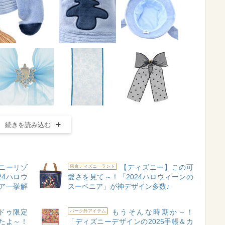
続きを読み込む
ニーリゾ
【ディズニー】この可
東京ディズニーランド
24ハロウ
愛さを見て～！「2024ハロウィーンの
ア一挙解
スーベニア」が神デザイン多数♪
ドゥ限定
もうそんな時期か～！
パーク外アイテム
たよ～！
「ディズニーデザインの2025手帳＆カ