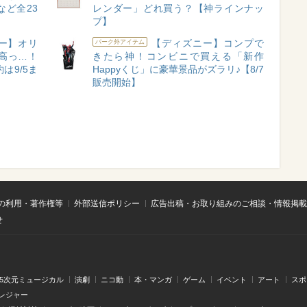
ど全23
レンダー」どれ買う？【神ラインナッ
プ】
ニー】オリ
【ディズニー】コンプで
パーク外アイテム
高っ…！
きたら神！コンビニで買える「新作
は9/5ま
Happyくじ」に豪華景品がズラリ♪【8/7
販売開始】
の利用・著作権等
外部送信ポリシー
広告出稿・お取り組みのご相談・情報掲載
せ
.5次元ミュージカル
演劇
ニコ動
本・マンガ
ゲーム
イベント
アート
スポ
レジャー