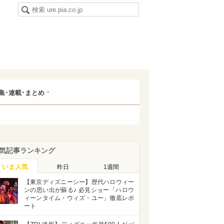
集･連載･まとめ
気記事ランキング
いま人気
昨日
1週間
【東京ディズニーシー】歴代ハロウィー
ンの思い出が蘇る♪ 必見ショー「ハロウ
ィーンタイム・ウィズ・ユー」徹底レポ
ート