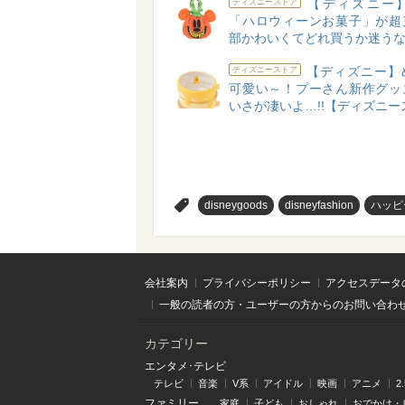
【ディズニー】2
ディズニーストア
「ハロウィーンお菓子」が超
部かわいくてどれ買うか迷う
【ディズニー】
ディズニーストア
可愛い～！プーさん新作グッ
いさが凄いよ…!!【ディズニー
>
disneygoods
disneyfashion
ハッピ
会社案内
プライバシーポリシー
アクセスデータ
一般の読者の方・ユーザーの方からのお問い合わ
カテゴリー
エンタメ･テレビ
テレビ
音楽
V系
アイドル
映画
アニメ
2
ファミリー
家庭
子ども
おしゃれ
おでかけ・