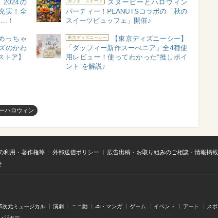
024の
スヌーピーとハロウィン
カフェ・スイーツ
充実！全
パーティー！PEANUTSコラボの「秋の
な…！
スイーツビュッフェ」開催♪
めっちゃ
【東京ディズニーシー】
東京ディズニーシー
ズのかわ
「ダッフィー新作スーべニア」全4種使
ストア】
用レビュー！使ってわかった“推しポイ
ント”を解説♪
ーハロウィン
の利用・著作権等
外部送信ポリシー
広告出稿・お取り組みのご相談・情報掲載
せ
.5次元ミュージカル
演劇
ニコ動
本・マンガ
ゲーム
イベント
アート
スポ
レジャー