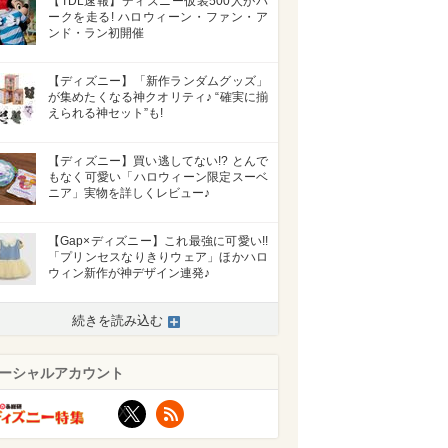
【TDL速報】ディズニー仮装500人がパ
ークを走る! ハロウィーン・ファン・ア
ンド・ラン初開催
【ディズニー】「新作ランダムグッズ」
が集めたくなる神クオリティ♪ “確実に揃
えられる神セット”も!
【ディズニー】買い逃してない!? とんで
もなく可愛い「ハロウィーン限定スーベ
ニア」実物を詳しくレビュー♪
【Gap×ディズニー】これ最強に可愛い!!
「プリンセスなりきりウェア」ほかハロ
ウィン新作が神デザイン連発♪
続きを読み込む
ーシャルアカウント
X
RSS