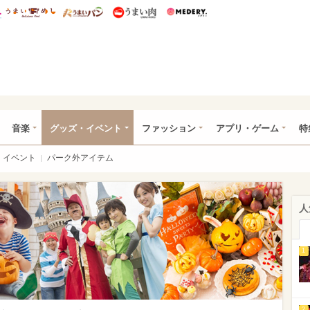
総研 ディズニー特集
mimot.
うまいめし
うまいパン
うまい肉
Medery.
ズニー特集 -ウレぴあ総研
音楽
グッズ・イベント
ファッション
アプリ・ゲーム
特
イベント
パーク外アイテム
人
1
2