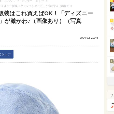
>
>
ズ・イベント
ディズニーストア
ディズニー新作ファッショングッズ」が激かわ♪（画像あり）
仮装はこれ買えばOK！「ディズニー
」が激かわ♪（画像あり）（写真
3
2024.9.6 20:45
4
kでシェア
5
ソ