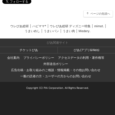
ページの先頭へ
ウレぴあ総研
|
ハピママ*
|
ウレぴあ総研 ディズニー特集
|
mimot.
|
うまいめし
|
うまいパン
|
うまい肉
|
Medery.
ぴあ関連サイト
チケットぴあ
ぴあ(アプリ&Web)
会社案内
プライバシーポリシー
アクセスデータの利用・著作権等
外部送信ポリシー
広告出稿・お取り組みのご相談・情報掲載・その他お問い合わせ
一般の読者の方・ユーザーの方からのお問い合わせ
Copyright (C) PIA Corporation. All Rights Reserved.