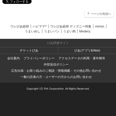
ページの先頭へ
ウレぴあ総研
|
ハピママ*
|
ウレぴあ総研 ディズニー特集
|
mimot.
|
うまいめし
|
うまいパン
|
うまい肉
|
Medery.
ぴあ関連サイト
チケットぴあ
ぴあ(アプリ&Web)
会社案内
プライバシーポリシー
アクセスデータの利用・著作権等
外部送信ポリシー
広告出稿・お取り組みのご相談・情報掲載・その他お問い合わせ
一般の読者の方・ユーザーの方からのお問い合わせ
Copyright (C) PIA Corporation. All Rights Reserved.