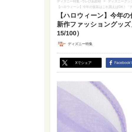
>
ディズニー特集 -ウレぴあ総研
ディズニーグッ
【ハロウィーン】今年の仮装はこれ買えばOK！「
【ハロウィーン】今年の
新作ファッショングッズ
15/100）
ディズニー特集
Xでシェア
Faceboo