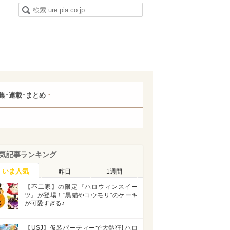
集･連載･まとめ
気記事ランキング
いま人気
昨日
1週間
【不二家】の限定『ハロウィンスイー
ツ』が登場！"黒猫やコウモリ"のケーキ
が可愛すぎる♪
【USJ】仮装パーティーで大熱狂! ハロ