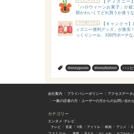
【ディズニー】2
ディズニーストア
「ハロウィーンお菓子」が超
部かわいくてどれ買うか迷う
【キャンドゥ】
パーク外アイテム
ィズニー便利グッズ」が激安！
っくりシール、330円ポーチな
>
disneygoods
disneyfashion
ハッピ
会社案内
プライバシーポリシー
アクセスデータ
一般の読者の方・ユーザーの方からのお問い合わ
カテゴリー
エンタメ･テレビ
テレビ
音楽
V系
アイドル
映画
アニメ
2
ファミリー
家庭
子ども
おしゃれ
おでかけ・