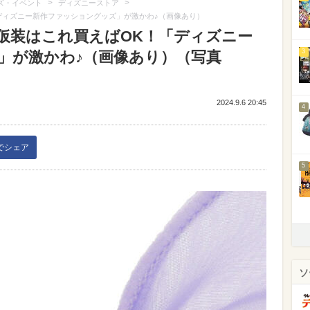
>
>
ズ・イベント
ディズニーストア
ディズニー新作ファッショングッズ」が激かわ♪（画像あり）
仮装はこれ買えばOK！「ディズニー
3
」が激かわ♪（画像あり）（写真
2024.9.6 20:45
4
kでシェア
5
ソ