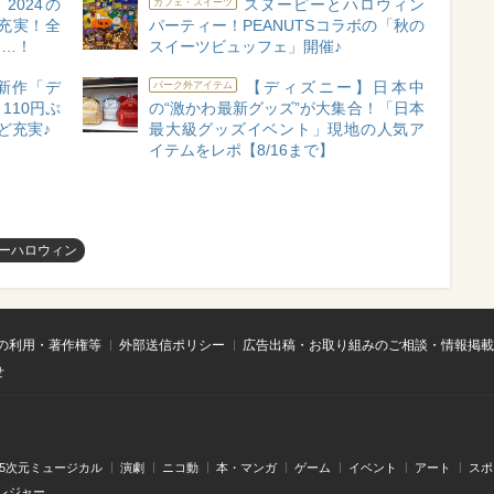
024の
スヌーピーとハロウィン
カフェ・スイーツ
充実！全
パーティー！PEANUTSコラボの「秋の
な…！
スイーツビュッフェ」開催♪
新作「デ
【ディズニー】日本中
パーク外アイテム
110円ぷ
の“激かわ最新グッズ”が大集合！「日本
ど充実♪
最大級グッズイベント」現地の人気ア
イテムをレポ【8/16まで】
ーハロウィン
の利用・著作権等
外部送信ポリシー
広告出稿・お取り組みのご相談・情報掲載
せ
.5次元ミュージカル
演劇
ニコ動
本・マンガ
ゲーム
イベント
アート
スポ
レジャー