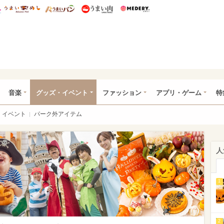
総研 ディズニー特集
mimot.
うまいめし
うまいパン
うまい肉
Medery.
ズニー特集 -ウレぴあ総研
音楽
グッズ・イベント
ファッション
アプリ・ゲーム
特
イベント
パーク外アイテム
人
1
2