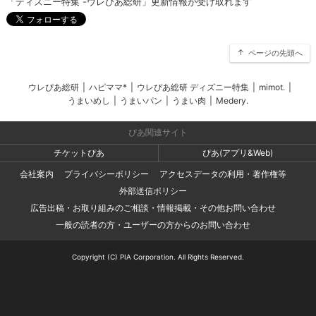
「ディズニー特集 -ウレぴあ総研」更新情報が受け取れます
ページの先頭へ
ウレぴあ総研
|
ハピママ*
|
ウレぴあ総研 ディズニー特集
|
mimot.
|
うまいめし
|
うまいパン
|
うまい肉
|
Medery.
ぴあ関連サイト
チケットぴあ
ぴあ(アプリ&Web)
会社案内
プライバシーポリシー
アクセスデータの利用・著作権等
外部送信ポリシー
広告出稿・お取り組みのご相談・情報掲載・その他お問い合わせ
一般の読者の方・ユーザーの方からのお問い合わせ
Copyright (C) PIA Corporation. All Rights Reserved.