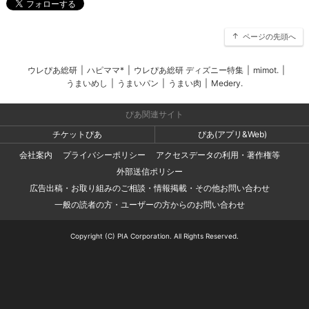
ページの先頭へ
ウレぴあ総研
|
ハピママ*
|
ウレぴあ総研 ディズニー特集
|
mimot.
|
うまいめし
|
うまいパン
|
うまい肉
|
Medery.
ぴあ関連サイト
チケットぴあ
ぴあ(アプリ&Web)
会社案内
プライバシーポリシー
アクセスデータの利用・著作権等
外部送信ポリシー
広告出稿・お取り組みのご相談・情報掲載・その他お問い合わせ
一般の読者の方・ユーザーの方からのお問い合わせ
Copyright (C) PIA Corporation. All Rights Reserved.