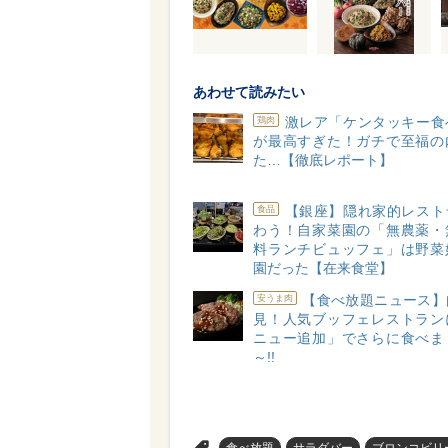
あわせて読みたい
激レア「ケンタッキー食
鶏肉
が最高すぎた！ガチで至福の
た…【徹底レポート】
【銀座】隠れ家的レスト
食品
わう！自家菜園の「無農薬・
料ランチビュッフェ」は野菜
園だった【在来食堂】
【食べ放題ニュース】
安うま肉
見！人気ブッフェレストラン
ニュー追加」でさらに食べま
～!!
食べ放題
サラダバー
ブロンコビリ