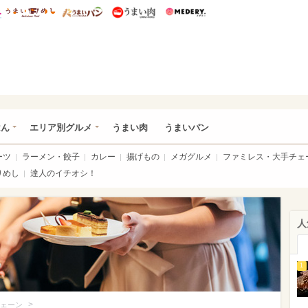
総研 ディズニー特集
mimot.
うまいめし
うまいパン
うまい肉
Medery.
いめし
はん
エリア別グルメ
うまい肉
うまいパン
ーツ
ラーメン・餃子
カレー
揚げもの
メガグルメ
ファミレス・大手チェ
りめし
達人のイチオシ！
人
1
>
ェーン