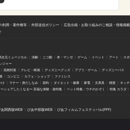
の利用・著作権等
外部送信ポリシー
広告出稿・お取り組みのご相談・情報掲載
せ
.5次元ミュージカル
演劇
ニコ動
本・マンガ
ゲーム
イベント
アート
スポ
レジャー
混雑対策
テレビ・映画
ディズニーグッズ
アプリ・ゲーム
ディズニーパス
酒
コンビニ
カフェ・ショップ
ファミレス
かけ
マナー・身だしなみ
節約
ダイエット・健康
家電
文房具
雑貨
キッチ
〜シェアしたくなる〜 至福な体験・旅特集
ペット特集：ウチのかぞく
特集 カラダ
ぴあ関⻄版WEB
ぴあ中部版WEB
ぴあフィルムフェスティバル(PFF)