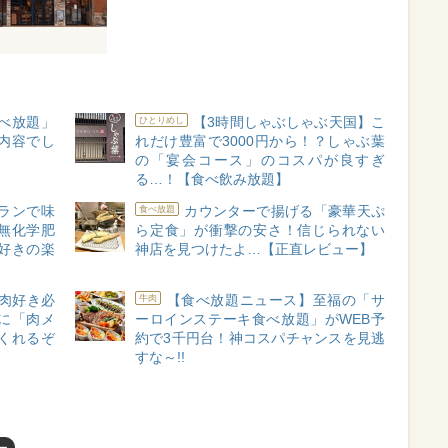
べ放題」
【3時間しゃぶしゃぶ天国】こ
ひとりめし
内容でし
れだけ豊富で3000円から！？しゃぶ葉
の「宴会コース」のコスパが良すぎ
る…！【食べ飲み放題】
ランで味
カウンターで揚げる「豪華天ぷ
食べ放題
無化学肥
ら定食」が衝撃の安さ！信じられない
好きの楽
神店を見つけたよ…【正直レビュー】
肉好き必
【食べ放題ニュース】至福の「サ
牛肉
に「肉メ
ーロインステーキ食べ放題」がWEB予
くれるぞ
約で3千円台！神コスパチャンスを見逃
すな～!!
ー