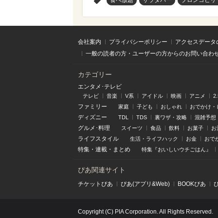
>
会社案内
プライバシーポリシー
アクセスデータ
一般の読者の方・ユーザーの方からのお問い合わ
カテゴリー
エンタメ･テレビ
テレビ
音楽
V系
アイドル
映画
アニメ
2
ファミリー
家庭
子ども
おしゃれ
おでかけ・
ディズニー
TDL
TDS
裏ワザ・攻略
混雑予想
グルメ･料理
スイーツ
食品
飲料
お菓子
お
ライフスタイル
生活・ライフハック
お金
おで
特集
・
連載
・
まとめ
特集『おいしいウチごはん』
ぴあ関連サイト
チケットぴあ
ぴあ(アプリ&Web)
BOOKぴあ
Copyright (C) PIA Corporation. All Rights Reserved.