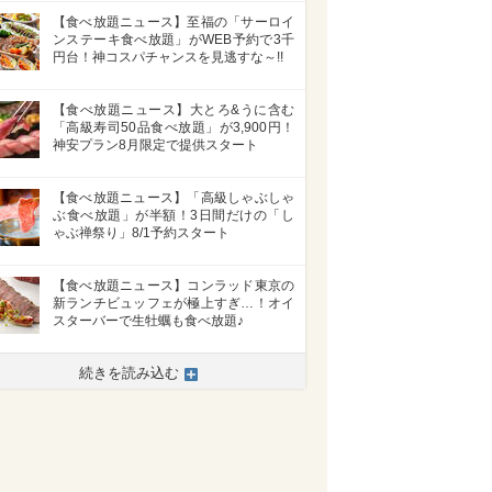
【食べ放題ニュース】至福の「サーロイ
ンステーキ食べ放題」がWEB予約で3千
円台！神コスパチャンスを見逃すな～!!
【食べ放題ニュース】大とろ&うに含む
「高級寿司50品食べ放題」が3,900円！
神安プラン8月限定で提供スタート
【食べ放題ニュース】「高級しゃぶしゃ
ぶ食べ放題」が半額！3日間だけの「し
ゃぶ禅祭り」8/1予約スタート
【食べ放題ニュース】コンラッド東京の
新ランチビュッフェが極上すぎ…！オイ
スターバーで生牡蠣も食べ放題♪
続きを読み込む