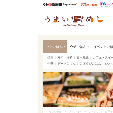
ウレぴあ総研
ハピママ*
ウレぴあ
うま
ソトごはん
ウチごはん
イベントご
焼肉
寿司・海鮮
食べ放題
カフェ・スイ
中華
デートごはん
ごほうびごはん
ひと
>
>
うまいめし
ソトごはん
ファミレス・大手チ