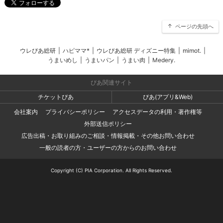
ページの先頭へ
ウレぴあ総研
|
ハピママ*
|
ウレぴあ総研 ディズニー特集
|
mimot.
|
うまいめし
|
うまいパン
|
うまい肉
|
Medery.
ぴあ関連サイト
チケットぴあ
ぴあ(アプリ&Web)
会社案内
プライバシーポリシー
アクセスデータの利用・著作権等
外部送信ポリシー
広告出稿・お取り組みのご相談・情報掲載・その他お問い合わせ
一般の読者の方・ユーザーの方からのお問い合わせ
Copyright (C) PIA Corporation. All Rights Reserved.