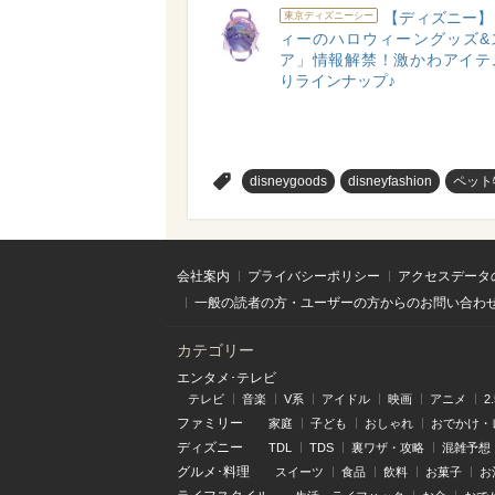
【ディズニー】
東京ディズニーシー
ィーのハロウィーングッズ&
ア」情報解禁！激かわアイテ
りラインナップ♪
>
disneygoods
disneyfashion
ペット
会社案内
プライバシーポリシー
アクセスデータ
一般の読者の方・ユーザーの方からのお問い合わ
カテゴリー
エンタメ･テレビ
テレビ
音楽
V系
アイドル
映画
アニメ
2
ファミリー
家庭
子ども
おしゃれ
おでかけ・
ディズニー
TDL
TDS
裏ワザ・攻略
混雑予想
グルメ･料理
スイーツ
食品
飲料
お菓子
お