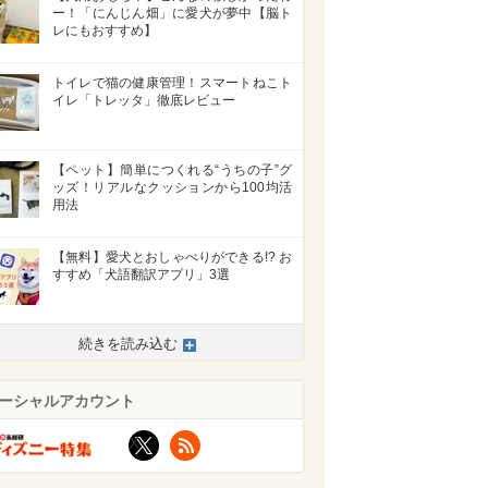
ー！「にんじん畑」に愛犬が夢中【脳ト
レにもおすすめ】
トイレで猫の健康管理！スマートねこト
イレ「トレッタ」徹底レビュー
【ペット】簡単につくれる“うちの子”グ
ッズ！リアルなクッションから100均活
用法
【無料】愛犬とおしゃべりができる!? お
すすめ「犬語翻訳アプリ」3選
続きを読み込む
ーシャルアカウント
X
RSS