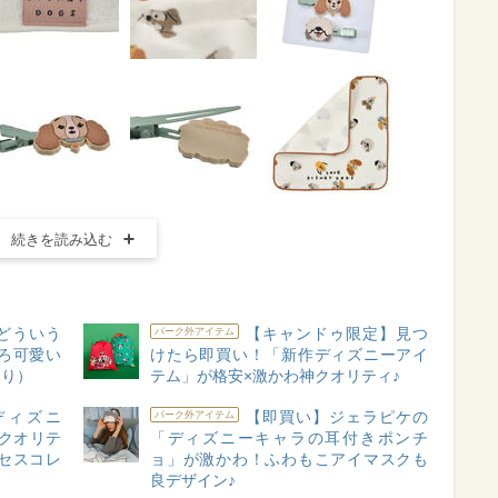
続きを読み込む
どういう
【キャンドゥ限定】見つ
パーク外アイテム
ろ可愛い
けたら即買い！「新作ディズニーアイ
あり）
テム」が格安×激かわ神クオリティ♪
c×ディズニ
【即買い】ジェラピケの
パーク外アイテム
がクオリテ
「ディズニーキャラの耳付きポンチ
セスコレ
ョ」が激かわ！ふわもこアイマスクも
良デザイン♪