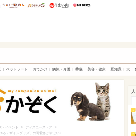
総研 ディズニー特集
mimot.
うまいめし
うまいパン
うまい肉
Medery.
ト特集：ウチのかぞく
ズ
ペットフード
おでかけ
病気・介護
葬儀
美容・健康
豆知識
犬
人
1
>
>
ズ・イベント
ディズニーストア
ゆるデザイングッズ」の可愛さがすごい♪
2