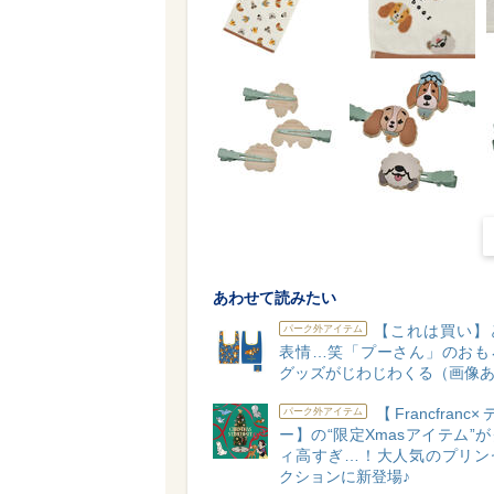
あわせて読みたい
【これは買い】
パーク外アイテム
表情…笑「プーさん」のおも
グッズがじわじわくる（画像
【Francfran
パーク外アイテム
ー】の“限定Xmasアイテム”
ィ高すぎ…！大人気のプリン
クションに新登場♪