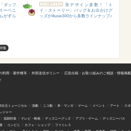
「ダッフ
良デザイン多数！「ト
パーク外アイテム
スーベニ
イ・ストーリー」バッグ＆お出かけグ
ムがずら
ッズがillusie300から多数ラインナップ♪
特集
の利用・著作権等
外部送信ポリシー
広告出稿・お取り組みのご相談・情報掲載
せ
.5次元ミュージカル
演劇
ニコ動
本・マンガ
ゲーム
イベント
アート
スポ
レジャー
混雑対策
テレビ・映画
ディズニーグッズ
アプリ・ゲーム
ディズニーパス
酒
コンビニ
カフェ・ショップ
ファミレス