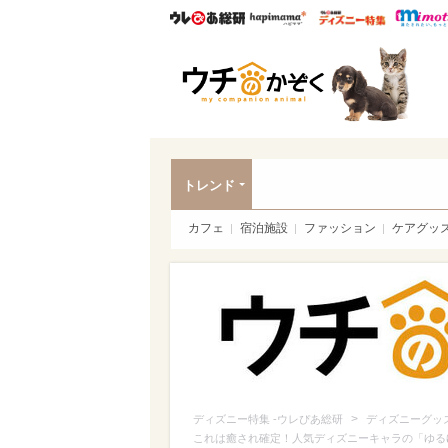
ウレぴあ総研
ハピママ*
ウレぴあ
ペッ
トレンド
カフェ
宿泊施設
ファッション
ケアグッ
>
ディズニー特集 -ウレぴあ総研
ディズニーグッ
これは癒され確定！人気ディズニーキャラの「ゆる