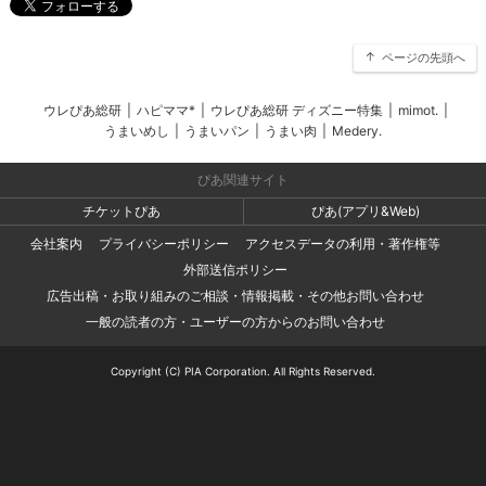
ページの先頭へ
ウレぴあ総研
|
ハピママ*
|
ウレぴあ総研 ディズニー特集
|
mimot.
|
うまいめし
|
うまいパン
|
うまい肉
|
Medery.
ぴあ関連サイト
チケットぴあ
ぴあ(アプリ&Web)
会社案内
プライバシーポリシー
アクセスデータの利用・著作権等
外部送信ポリシー
広告出稿・お取り組みのご相談・情報掲載・その他お問い合わせ
一般の読者の方・ユーザーの方からのお問い合わせ
Copyright (C) PIA Corporation. All Rights Reserved.