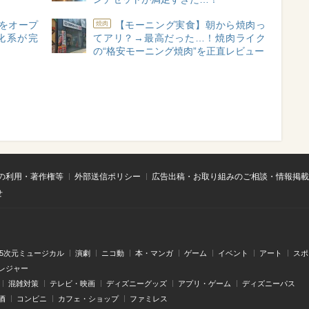
をオープ
【モーニング実食】朝から焼肉っ
焼肉
化系が完
てアリ？→最高だった…！焼肉ライク
の“格安モーニング焼肉”を正直レビュー
の利用・著作権等
外部送信ポリシー
広告出稿・お取り組みのご相談・情報掲載
せ
.5次元ミュージカル
演劇
ニコ動
本・マンガ
ゲーム
イベント
アート
スポ
レジャー
混雑対策
テレビ・映画
ディズニーグッズ
アプリ・ゲーム
ディズニーパス
酒
コンビニ
カフェ・ショップ
ファミレス