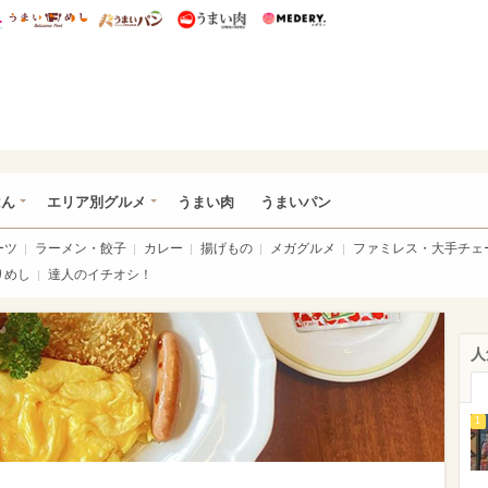
総研 ディズニー特集
mimot.
うまいめし
うまいパン
うまい肉
Medery.
いめし
はん
エリア別グルメ
うまい肉
うまいパン
ーツ
ラーメン・餃子
カレー
揚げもの
メガグルメ
ファミレス・大手チェ
りめし
達人のイチオシ！
人
1