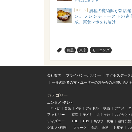
湯種の魔術師が新店舗
スイーツ
ン。フレンチトーストの進
成。実食レポをお届け
>
目黒
東京
モーニング
会社案内
プライバシーポリシー
アクセスデータ
一般の読者の方・ユーザーの方からのお問い合わ
カテゴリー
エンタメ･テレビ
テレビ
音楽
V系
アイドル
映画
アニメ
2
ファミリー
家庭
子ども
おしゃれ
おでかけ・
ディズニー
TDL
TDS
裏ワザ・攻略
混雑予想
グルメ･料理
スイーツ
食品
飲料
お菓子
お