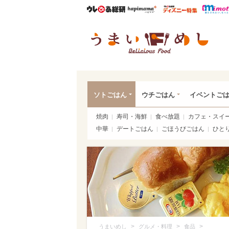
ウレぴあ総研
ハピママ*
ウレぴあ
うま
ソトごはん
ウチごはん
イベントご
焼肉
寿司・海鮮
食べ放題
カフェ・スイ
中華
デートごはん
ごほうびごはん
ひと
>
>
>
うまいめし
グルメ・料理
食品