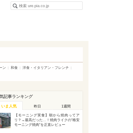
ーン
和食
洋食・イタリアン・フレンチ
気記事ランキング
いま人気
昨日
1週間
【モーニング実食】朝から焼肉ってア
リ？→最高だった…！焼肉ライクの“格安
モーニング焼肉”を正直レビュー