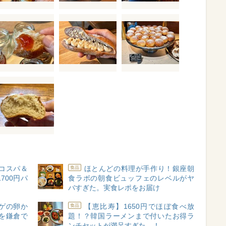
コスパ＆
ほとんどの料理が手作り！銀座朝
食品
700円パ
食ラボの朝食ビュッフェのレベルがヤ
バすぎた。実食レポをお届け
ゲの卵か
【恵比寿】1650円でほぼ食べ放
食品
を鎌倉で
題！？韓国ラーメンまで付いたお得ラ
ンチセットが満足すぎた…！