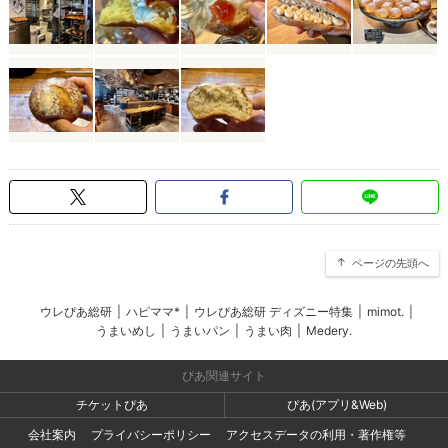
ページの先頭へ
ウレぴあ総研
|
ハピママ*
|
ウレぴあ総研 ディズニー特集
|
mimot.
|
うまいめし
|
うまいパン
|
うまい肉
|
Medery.
ぴあ関連サイト
チケットぴあ
ぴあ(アプリ&Web)
会社案内
プライバシーポリシー
アクセスデータの利用・著作権等