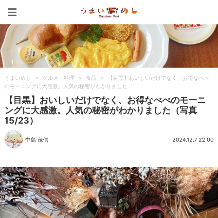
うまいめし
うまいめし
>
グルメ・料理
>
食品
>
【目黒】おいしいだけでなく、お得なべべ
のモーニングに大感激。人気の秘密がわかりました
【目黒】おいしいだけでなく、お得なべべのモーニ
ングに大感激。人気の秘密がわかりました（写真
15/23）
中島 茂信
2024.12.7 22:00