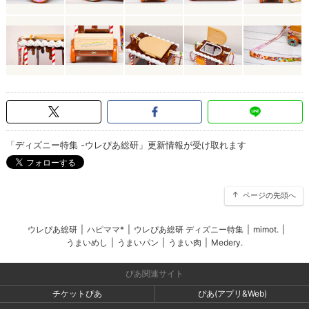
「ディズニー特集 -ウレぴあ総研」更新情報が受け取れます
ページの先頭へ
ウレぴあ総研
|
ハピママ*
|
ウレぴあ総研 ディズニー特集
|
mimot.
|
うまいめし
|
うまいパン
|
うまい肉
|
Medery.
ぴあ関連サイト
チケットぴあ
ぴあ(アプリ&Web)