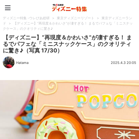
ディズニー特集 -ウレぴあ
ディズニー特集 -ウレぴあ総研
>
東京ディズニーリゾート
>
東京ディズニーラン
ド
>
【ディズニー】“再現度＆かわいさ”が凄すぎる！ まるでパフェな「ミニスナッ
クケース」のクオリティに驚き♪
【ディズニー】“再現度＆かわいさ”が凄すぎる！ ま
るでパフェな「ミニスナックケース」のクオリティ
に驚き♪（写真 17/30）
Hatama
2025.4.3 20:05