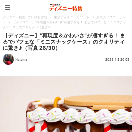
ディズニー特集 -ウレぴあ
ディズニー特集 -ウレぴあ総研
>
東京ディズニーリゾート
>
東京ディズニーラン
ド
>
【ディズニー】“再現度＆かわいさ”が凄すぎる！ まるでパフェな「ミニスナッ
クケース」のクオリティに驚き♪
【ディズニー】“再現度＆かわいさ”が凄すぎる！ ま
るでパフェな「ミニスナックケース」のクオリティ
に驚き♪（写真 26/30）
Hatama
2025.4.3 20:05