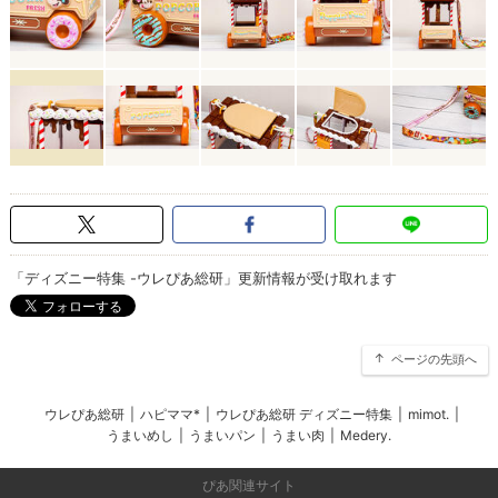
「ディズニー特集 -ウレぴあ総研」更新情報が受け取れます
ページの先頭へ
ウレぴあ総研
|
ハピママ*
|
ウレぴあ総研 ディズニー特集
|
mimot.
|
うまいめし
|
うまいパン
|
うまい肉
|
Medery.
ぴあ関連サイト