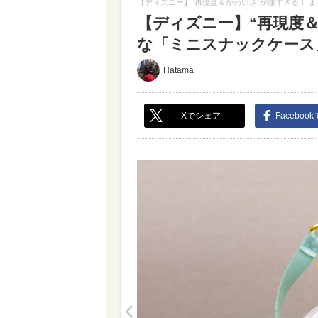
【ディズニー】“再現度＆かわいさ”が凄すぎる！ 
【ディズニー】“再現度
な「ミニスナックケース」
Hatama
Xでシェア
Faceboo
<