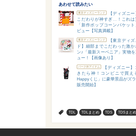
あわせて読みたい
【ディズニー
東京ディズニーランド
こだわりが神すぎ…！これは
「新作ポップコーンバケット
ビュー【写真満載】
【東京ディズ
東京ディズニーランド
ド】細部までこだわった激か
ン♪「最新スーベニア」実物を
ュー！【画像あり】
【ディズニー】
パーク外アイテム
きたら神！コンビニで買え
Happyくじ」に豪華景品がズラリ
販売開始】
>
TDL
TDLまとめ
TDS
TDSまと