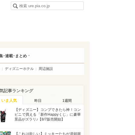
集･連載･まとめ
ディズニーホテル
周辺施設
気記事ランキング
いま人気
昨日
1週間
【ディズニー】コンプできたら神！コン
ビニで買える「新作Happyくじ」に豪華
景品がズラリ♪【8/7販売開始】
【これは欲しい】ミッキーたちが道頓堀