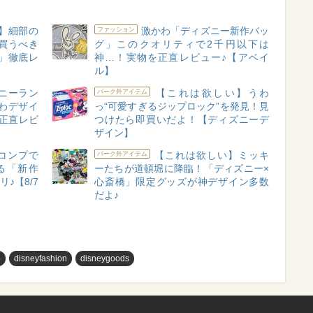
】細部の
激かわ「ディズニー新作バッ
ファッション
買うべき
グ」このクオリティで2千円以下は
」徹底レ
神…！実物を正直レビュー♪【アベイ
ル】
ニーラン
【これは欲しい】うわ
パーク外アイテム
わデザイ
っ“可愛すぎるジップロック”を発見！見
正直レビ
つけたら即買いだよ！【ディズニーデ
ザイン】
コンプで
【これは欲しい】ミッキ
パーク外アイテム
る「新作
ーたちが道頓堀に降臨！「ディズニー×
♪【8/7
心斎橋」限定グッズが神デザイン多数
だよ♪
め
disneyfashion
disneygoods