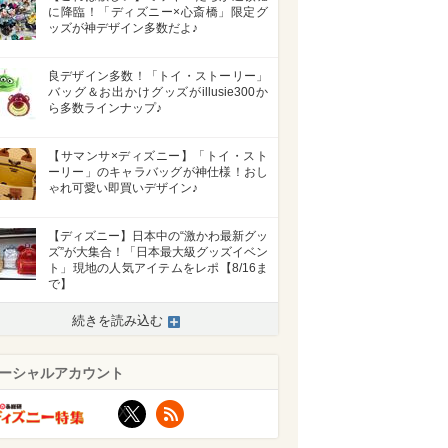
に降臨！「ディズニー×心斎橋」限定グ
ッズが神デザイン多数だよ♪
良デザイン多数！「トイ・ストーリー」
バッグ＆お出かけグッズがillusie300か
ら多数ラインナップ♪
【サマンサ×ディズニー】「トイ・スト
ーリー」のキャラバッグが神仕様！おし
ゃれ可愛い即買いデザイン♪
【ディズニー】日本中の“激かわ最新グッ
ズ”が大集合！「日本最大級グッズイベン
ト」現地の人気アイテムをレポ【8/16ま
で】
続きを読み込む
ーシャルアカウント
X
RSS
>