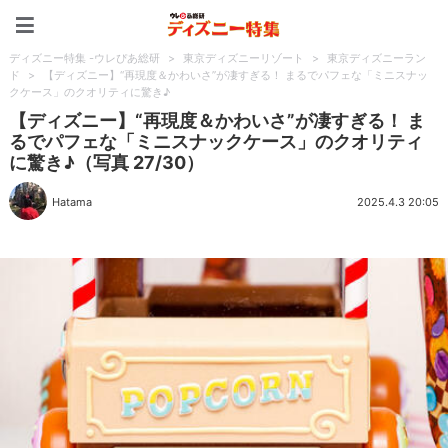
ディズニー特集 -ウレぴあ
ディズニー特集 -ウレぴあ総研
>
東京ディズニーリゾート
>
東京ディズニーラン
ド
>
【ディズニー】“再現度＆かわいさ”が凄すぎる！ まるでパフェな「ミニスナッ
クケース」のクオリティに驚き♪
【ディズニー】“再現度＆かわいさ”が凄すぎる！ ま
るでパフェな「ミニスナックケース」のクオリティ
に驚き♪（写真 27/30）
Hatama
2025.4.3 20:05