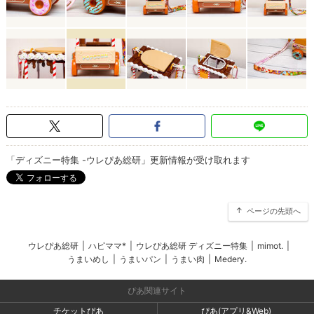
「ディズニー特集 -ウレぴあ総研」更新情報が受け取れます
ページの先頭へ
ウレぴあ総研
|
ハピママ*
|
ウレぴあ総研 ディズニー特集
|
mimot.
|
うまいめし
|
うまいパン
|
うまい肉
|
Medery.
ぴあ関連サイト
チケットぴあ
ぴあ(アプリ&Web)