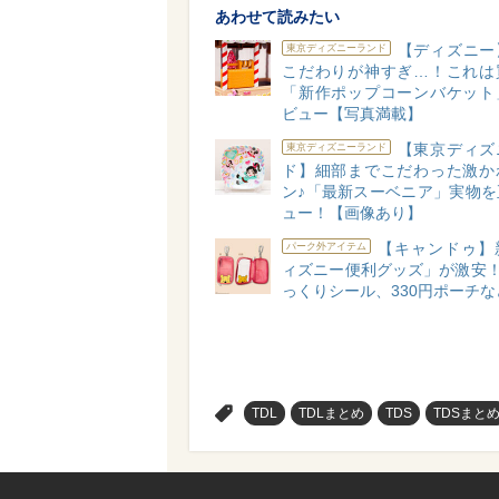
あわせて読みたい
【ディズニー
東京ディズニーランド
こだわりが神すぎ…！これは
「新作ポップコーンバケット
ビュー【写真満載】
【東京ディズ
東京ディズニーランド
ド】細部までこだわった激か
ン♪「最新スーベニア」実物を
ュー！【画像あり】
【キャンドゥ】
パーク外アイテム
ィズニー便利グッズ」が激安！
っくりシール、330円ポーチな
>
TDL
TDLまとめ
TDS
TDSまと