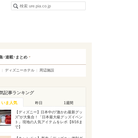
集･連載･まとめ
ディズニーホテル
周辺施設
気記事ランキング
いま人気
昨日
1週間
【ディズニー】日本中の“激かわ最新グッ
ズ”が大集合！「日本最大級グッズイベン
ト」現地の人気アイテムをレポ【8/16ま
で】