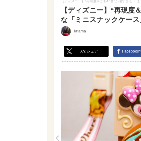
【ディズニー】“再現度＆かわいさ”が凄すぎる！ 
【ディズニー】“再現度
な「ミニスナックケース」
Hatama
Xでシェア
Faceboo
<