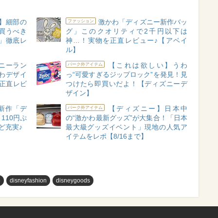
】細部の
激かわ「ディズニー新作バッ
ファッション
買うべき
グ」このクオリティで2千円以下は
」徹底レ
神…！実物を正直レビュー♪【アベイ
ル】
ニーラン
【これは欲しい】うわ
パーク外アイテム
わデザイ
っ“可愛すぎるジップロック”を発見！見
正直レビ
つけたら即買いだよ！【ディズニーデ
ザイン】
新作「デ
【ディズニー】日本中
パーク外アイテム
110円ぷ
の“激かわ最新グッズ”が大集合！「日本
ど充実♪
最大級グッズイベント」現地の人気ア
イテムをレポ【8/16まで】
め
disneyfashion
disneygoods