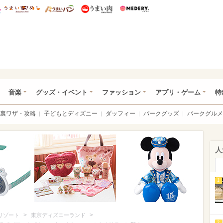
総研 ディズニー特集
mimot.
うまいめし
うまいパン
うまい肉
Medery.
ズニー特集 -ウレぴあ総研
音楽
グッズ・イベント
ファッション
アプリ・ゲーム
特
裏ワザ・攻略
子どもとディズニー
ダッフィー
パークグッズ
パークグルメ
人
1
>
>
リゾート
東京ディズニーランド
2