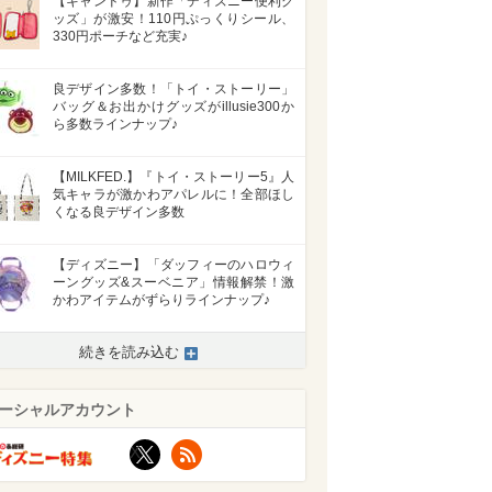
【キャンドゥ】新作「ディズニー便利グ
ッズ」が激安！110円ぷっくりシール、
330円ポーチなど充実♪
良デザイン多数！「トイ・ストーリー」
バッグ＆お出かけグッズがillusie300か
ら多数ラインナップ♪
【MILKFED.】『トイ・ストーリー5』人
気キャラが激かわアパレルに！全部ほし
くなる良デザイン多数
【ディズニー】「ダッフィーのハロウィ
ーングッズ&スーベニア」情報解禁！激
かわアイテムがずらりラインナップ♪
続きを読み込む
ーシャルアカウント
X
RSS
>