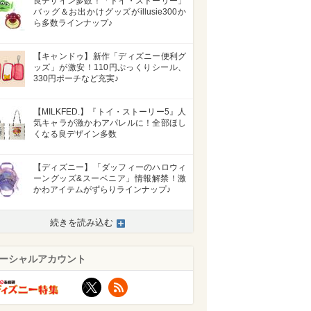
良デザイン多数！「トイ・ストーリー」
バッグ＆お出かけグッズがillusie300か
ら多数ラインナップ♪
【キャンドゥ】新作「ディズニー便利グ
ッズ」が激安！110円ぷっくりシール、
330円ポーチなど充実♪
【MILKFED.】『トイ・ストーリー5』人
気キャラが激かわアパレルに！全部ほし
くなる良デザイン多数
【ディズニー】「ダッフィーのハロウィ
ーングッズ&スーベニア」情報解禁！激
かわアイテムがずらりラインナップ♪
続きを読み込む
ーシャルアカウント
X
RSS
>