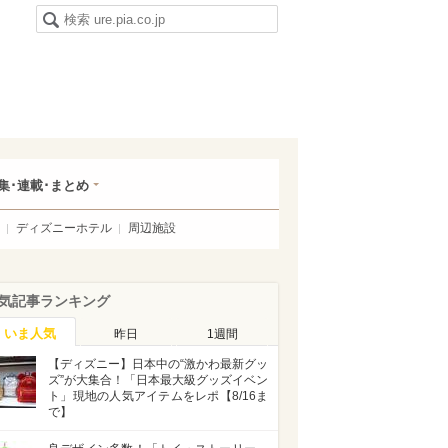
集･連載･まとめ
ディズニーホテル
周辺施設
気記事ランキング
いま人気
昨日
1週間
【ディズニー】日本中の“激かわ最新グッ
ズ”が大集合！「日本最大級グッズイベン
ト」現地の人気アイテムをレポ【8/16ま
で】