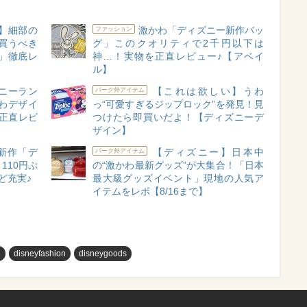
】細部の
激かわ「ディズニー新作バッ
ファッション
買うべき
グ」このクオリティで2千円以下は
」徹底レ
神…！実物を正直レビュー♪【アベイ
ル】
ニーラン
【これは欲しい】うわ
パーク外アイテム
わデザイ
っ“可愛すぎるジップロック”を発見！見
正直レビ
つけたら即買いだよ！【ディズニーデ
ザイン】
新作「デ
【ディズニー】日本中
パーク外アイテム
110円ぷ
の“激かわ最新グッズ”が大集合！「日本
ど充実♪
最大級グッズイベント」現地の人気ア
イテムをレポ【8/16まで】
め
disneyfashion
disneygoods