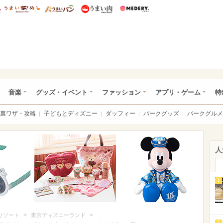
総研 ディズニー特集
mimot.
うまいめし
うまいパン
うまい肉
Medery.
ズニー特集 -ウレぴあ総研
音楽
グッズ・イベント
ファッション
アプリ・ゲーム
特
裏ワザ・攻略
子どもとディズニー
ダッフィー
パークグッズ
パークグルメ
人
1
>
>
リゾート
東京ディズニーランド
2