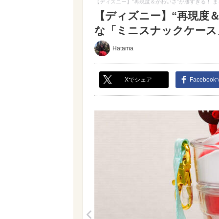
【ディズニー】“再現度＆かわいさ”が凄すぎる！ 
【ディズニー】“再現度
な「ミニスナックケース」
Hatama
Xでシェア
Faceboo
<