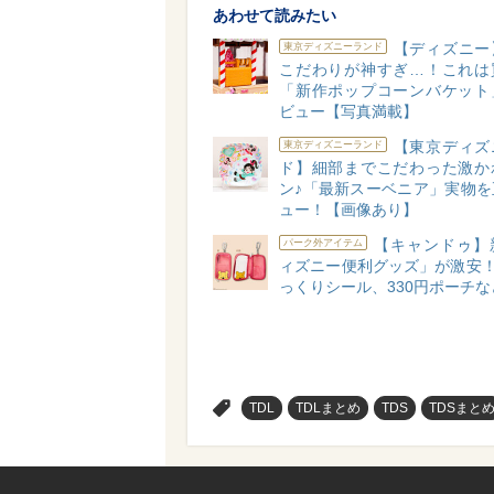
あわせて読みたい
【ディズニー
東京ディズニーランド
こだわりが神すぎ…！これは
「新作ポップコーンバケット
ビュー【写真満載】
【東京ディズ
東京ディズニーランド
ド】細部までこだわった激か
ン♪「最新スーベニア」実物を
ュー！【画像あり】
【キャンドゥ】
パーク外アイテム
ィズニー便利グッズ」が激安！
っくりシール、330円ポーチな
>
TDL
TDLまとめ
TDS
TDSまと