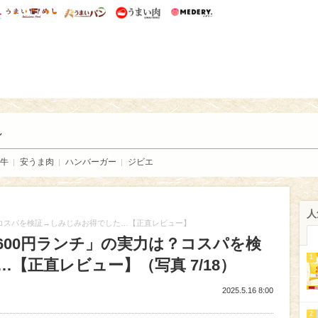
総研 ディズニー特集
mimot.
うまいめし
うまいパン
うまい肉
Medery.
い肉
し
牛
安うま肉
ハンバーガー
ジビエ
人
？コスパを検証→しみじみお得でした…【正直レビュー】
600円ランチ」の実力は？コスパを検
1
【正直レビュー】（写真 7/18）
2025.5.16 8:00
2