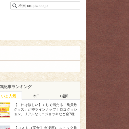
気記事ランキング
いま人気
昨日
1週間
【これは欲しい】くじで当たる「鳥貴族
グッズ」が神ラインナップ！ロゴクッシ
ョン、リアルなミニジョッキなど全7種
【コストコ実食】冷凍庫にストック推