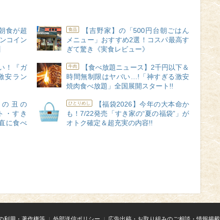
朝食が超
【吉野家】の「500円台朝ごはん
食品
ワンコイン
メニュー」おすすめ2選！コスパ最高す
】
ぎて驚き《実食レビュー》
ゴい！『ガ
【食べ放題ニュース】2千円以下＆
牛肉
激安ラン
時間無制限はヤバい…!「神すぎる激安
焼肉食べ放題」全国展開スタート!!
の丑の
【福袋2026】今年の大本命か
ひとりめし
ト・すき
も！7/22発売「すき家の“夏の福袋”」が
直に食べ
オトク確定＆超充実の内容!!
の利用・著作権等
外部送信ポリシー
広告出稿・お取り組みのご相談・情報掲載