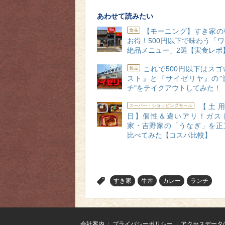
あわせて読みたい
【モーニング】すき家の
食品
お得！500円以下で味わう「
絶品メニュー」2選【実食レポ
これで500円以下はス
食品
スト』と『サイゼリヤ』の"
チ"をテイクアウトしてみた！
【土用
スーパー・ショッピングモール
日】個性＆違いアリ！ガス
家・吉野家の「うなぎ」を正
比べてみた【コスパ比較】
>
すき家
牛丼
カレー
ランチ
会社案内
プライバシーポリシー
アクセスデータ