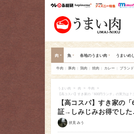
ウレぴあ総研
ハピママ*
ウレぴあ
うま
肉
魚
各地のうまい肉
うまいめ
牛肉
豚肉
鶏肉
焼肉
カレー
ブランド
>
>
>
うまい肉
肉
牛肉
【高コスパ】すき家の「600円ランチ」の実力は
【高コスパ】すき家の「
証→しみじみお得でした…
伏見 みう