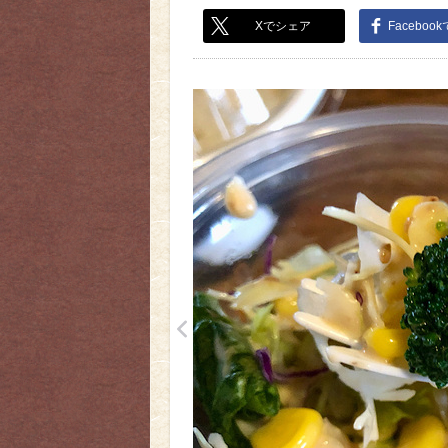
Xでシェア
Faceboo
<