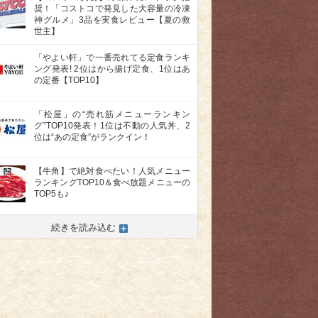
奨！「コストコで発見した大容量の冷凍
神グルメ」3品を実食レビュー【夏の救
世主】
「やよい軒」で一番売れてる定食ランキ
ング発表! 2位はから揚げ定食、1位はあ
の定番【TOP10】
「松屋」の“売れ筋メニューランキン
グ”TOP10発表！1位は不動の人気丼、2
位は“あの定食”がランクイン！
【牛角】で絶対食べたい！人気メニュー
ランキングTOP10＆食べ放題メニューの
TOP5も♪
続きを読み込む
>