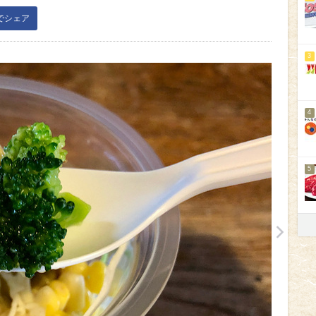
kでシェア
3
4
5