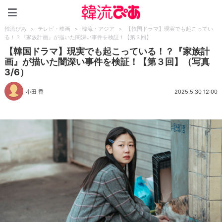
韓流ぴあ
韓流ぴあ
>
テレビ・映画
>
韓流・アジア
>
【韓国ドラマ】現実でも起こってい
る！？『家族計画』が描いた闇深い事件を検証！【第３回】
【韓国ドラマ】現実でも起こっている！？『家族計
画』が描いた闇深い事件を検証！【第３回】（写真
3/6）
小田 香
2025.5.30 12:00