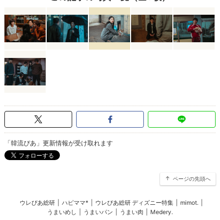
「韓流ぴあ」更新情報が受け取れます
ページの先頭へ
ウレぴあ総研
|
ハピママ*
|
ウレぴあ総研 ディズニー特集
|
mimot.
|
うまいめし
|
うまいパン
|
うまい肉
|
Medery.