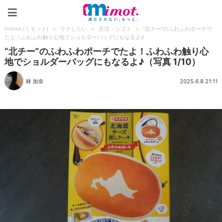
mimot.(ミモット)
mimot.(ミモット)
>
ラクしたい
>
生活・シゴト
>
“北チー”のふわふわポーチで
たよ！ふわふわ触り心地でショルダーバッグにもなるよ♪
“北チー”のふわふわポーチでたよ！ふわふわ触り心
地でショルダーバッグにもなるよ♪（写真 1/10）
林 加奈
2025.6.8 21:11