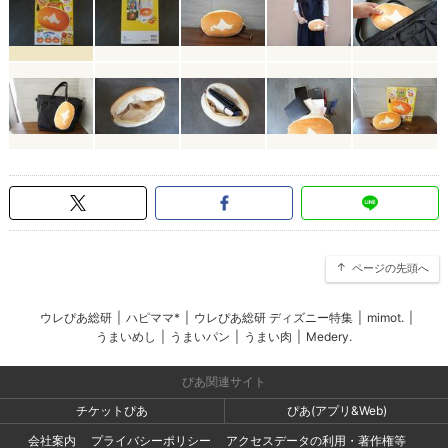
ページの先頭へ
ウレぴあ総研
|
ハピママ*
|
ウレぴあ総研 ディズニー特集
|
mimot.
|
うまいめし
|
うまいパン
|
うまい肉
|
Medery.
ぴあ関連サイト
チケットぴあ
ぴあ(アプリ&Web)
会社案内
プライバシーポリシー
アクセスデータの利用・著作権等