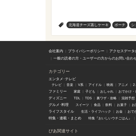
>
北海道チーズ蒸しケーキ
ポーチ
シ
会社案内
プライバシーポリシー
アクセスデータ
一般の読者の方・ユーザーの方からのお問い合わ
カテゴリー
エンタメ･テレビ
テレビ
音楽
V系
アイドル
映画
アニメ
2
ファミリー
家庭
子ども
おしゃれ
おでかけ・
ディズニー
TDL
TDS
裏ワザ・攻略
混雑予想
グルメ･料理
スイーツ
食品
飲料
お菓子
お
ライフスタイル
生活・ライフハック
お金
おで
特集
・
連載
・
まとめ
特集『おいしいウチごはん』
ぴあ関連サイト