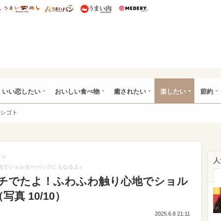
総研 ディズニー特集
mimot.
うまいめし
うまいパン
うまい肉
Medery.
ot.(ミモット)
いい恋したい
おいしい食べ物
癒されたい
楽したい
節約
シゴト
>
人
地でショルダーバッグにもなるよ♪
ーチでたよ！ふわふわ触り心地でショル
1
真 10/10）
2025.6.8 21:11