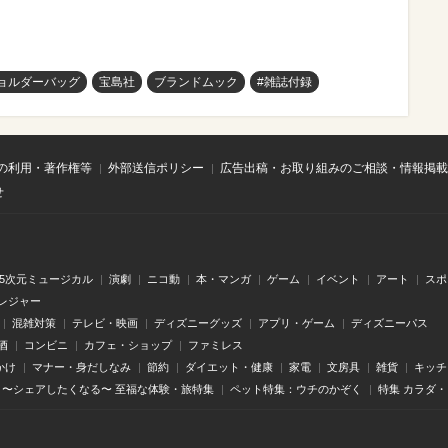
ョルダーバッグ
宝島社
ブランドムック
#雑誌付録
の利用・著作権等
外部送信ポリシー
広告出稿・お取り組みのご相談・情報掲載
せ
.5次元ミュージカル
演劇
ニコ動
本・マンガ
ゲーム
イベント
アート
スポ
レジャー
混雑対策
テレビ・映画
ディズニーグッズ
アプリ・ゲーム
ディズニーパス
酒
コンビニ
カフェ・ショップ
ファミレス
かけ
マナー・身だしなみ
節約
ダイエット・健康
家電
文房具
雑貨
キッチ
〜シェアしたくなる〜 至福な体験・旅特集
ペット特集：ウチのかぞく
特集 カラダ