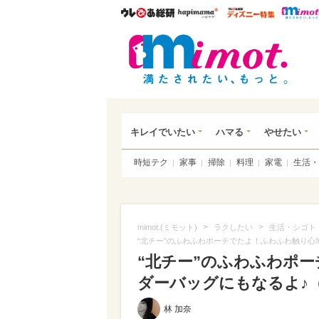
ウレぴあ総研
ハピママ*
ウレぴあ
mim
キレイでいたい
ハマる
やせたい
時短テク
家事
掃除
料理
家電
生活・
>
>
mimot.(ミモット)
ラクしたい
生活・シゴト
“北チー”のふわふわポーチでたよ！ふわふわ触り心
“北チー”のふわふわポ
ダーバッグにもなるよ♪（写
林 加奈