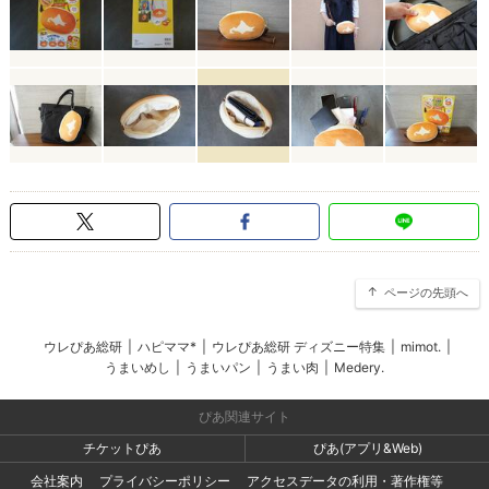
ページの先頭へ
ウレぴあ総研
|
ハピママ*
|
ウレぴあ総研 ディズニー特集
|
mimot.
|
うまいめし
|
うまいパン
|
うまい肉
|
Medery.
ぴあ関連サイト
チケットぴあ
ぴあ(アプリ&Web)
会社案内
プライバシーポリシー
アクセスデータの利用・著作権等