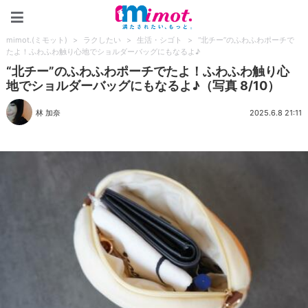
mimot.(ミモット)
mimot.(ミモット)
>
ラクしたい
>
生活・シゴト
>
“北チー”のふわふわポーチで
たよ！ふわふわ触り心地でショルダーバッグにもなるよ♪
“北チー”のふわふわポーチでたよ！ふわふわ触り心
地でショルダーバッグにもなるよ♪（写真 8/10）
林 加奈
2025.6.8 21:11