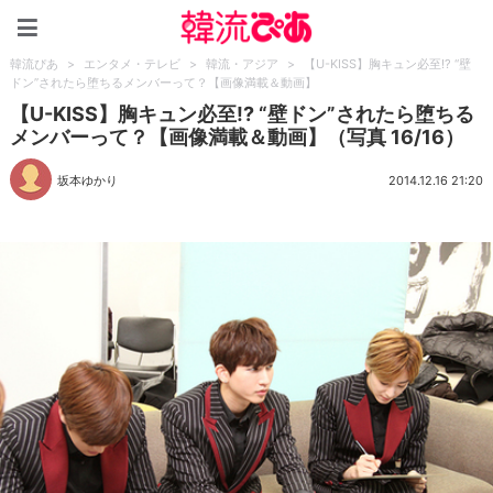
韓流ぴあ
韓流ぴあ
>
エンタメ・テレビ
>
韓流・アジア
>
【U-KISS】胸キュン必至!? “壁
ドン”されたら堕ちるメンバーって？【画像満載＆動画】
【U-KISS】胸キュン必至!? “壁ドン”されたら堕ちる
メンバーって？【画像満載＆動画】（写真 16/16）
坂本ゆかり
2014.12.16 21:20