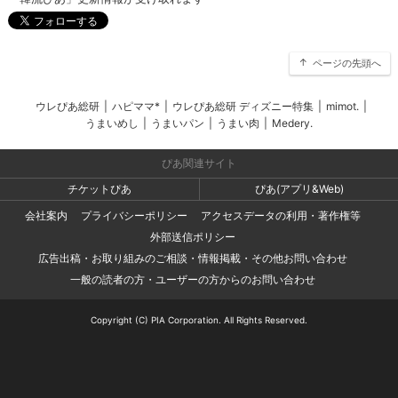
ページの先頭へ
ウレぴあ総研
|
ハピママ*
|
ウレぴあ総研 ディズニー特集
|
mimot.
|
うまいめし
|
うまいパン
|
うまい肉
|
Medery.
ぴあ関連サイト
チケットぴあ
ぴあ(アプリ&Web)
会社案内
プライバシーポリシー
アクセスデータの利用・著作権等
外部送信ポリシー
広告出稿・お取り組みのご相談・情報掲載・その他お問い合わせ
一般の読者の方・ユーザーの方からのお問い合わせ
Copyright (C) PIA Corporation. All Rights Reserved.