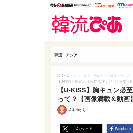
ウレぴあ総研
ハピママ*
ウレぴあ
韓流
韓流・アジア
>
>
韓流ぴあ
エンタメ・テレビ
韓流・アジア
【U-KISS】胸キュン必至!? “壁ドン”されたら
【U-KISS】胸キュン必
って？【画像満載＆動画】（
坂本ゆかり
Xでシェア
Faceboo