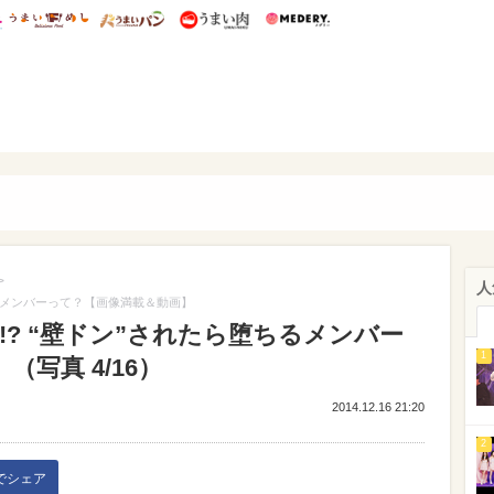
総研 ディズニー特集
mimot.
うまいめし
うまいパン
うまい肉
Medery.
ぴあ
>
人
堕ちるメンバーって？【画像満載＆動画】
至!? “壁ドン”されたら堕ちるメンバー
1
写真 4/16）
2014.12.16 21:20
2
kでシェア