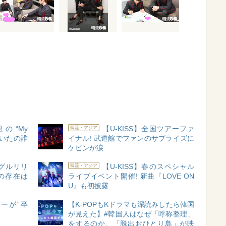
想の“My
【U-KISS】全国ツアーファ
韓流・アジア
絵描いたの誰
イナル! 武道館でファンのサプライズに
ケビンが涙
ングルリリ
【U-KISS】春のスペシャル
韓流・アジア
の存在は
ライブイベント開催! 新曲『LOVE ON
U』も初披露
バーが“卒
【K-POPもKドラマも深読みしたら韓国
が見えた】#韓国人はなぜ「呼称整理」
をするのか、「脱出おひとり島」が映