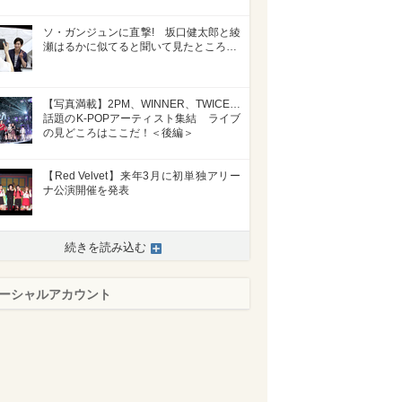
ソ・ガンジュンに直撃! 坂口健太郎と綾
瀬はるかに似てると聞いて見たところ…
【写真満載】2PM、WINNER、TWICE…
話題のK-POPアーティスト集結 ライブ
の見どころはここだ！＜後編＞
【Red Velvet】来年3月に初単独アリー
ナ公演開催を発表
続きを読み込む
ーシャルアカウント
>