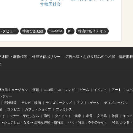
す韓国社会
ンタビュー
韓流ぴあ動画
Sweetie
If...
韓流ぴあイチオシ
の利用・著作権等
外部送信ポリシー
広告出稿・お取り組みのご相談・情報掲載
せ
.5次元ミュージカル
演劇
ニコ動
本・マンガ
ゲーム
イベント
アート
スポ
レジャー
混雑対策
テレビ・映画
ディズニーグッズ
アプリ・ゲーム
ディズニーパス
酒
コンビニ
カフェ・ショップ
ファミレス
かけ
マナー・身だしなみ
節約
ダイエット・健康
家電
文房具
雑貨
キッチ
〜シェアしたくなる〜 至福な体験・旅特集
ペット特集：ウチのかぞく
特集 カラダ