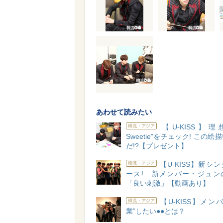
あわせて読みたい
【U-KISS】理
韓流・アジア
Sweetie”をチェック! この
だ!?【プレゼント】
【U-KISS】新シ
韓流・アジア
ース! 新メンバー・ジュン
「良い刺激」【動画あり】
【U-KISS】メン
韓流・アジア
業”したい●●とは？