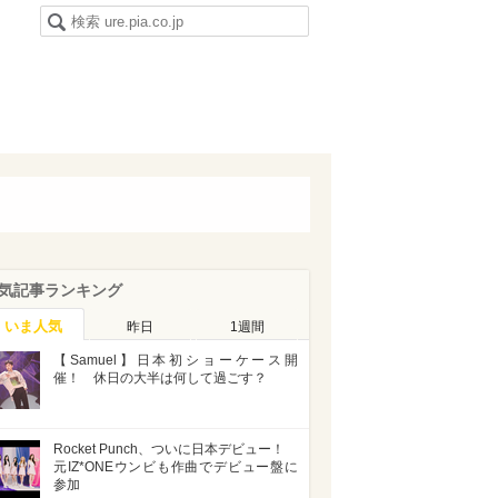
気記事ランキング
いま人気
昨日
1週間
【Samuel】日本初ショーケース開
催！ 休日の大半は何して過ごす？
Rocket Punch、ついに日本デビュー！
元IZ*ONEウンビも作曲でデビュー盤に
参加