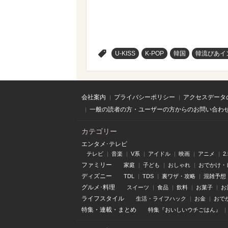
>
U-KISS
K-POP
韓国
韓流ぴあイ
会社案内
プライバシーポリシー
アクセスデータ
一般の読者の方・ユーザーの方からのお問い合わ
カテゴリー
エンタメ･テレビ
テレビ
音楽
V系
アイドル
映画
アニメ
2
ファミリー
家庭
子ども
おしゃれ
おでかけ・
ディズニー
TDL
TDS
裏ワザ・攻略
混雑予想
グルメ･料理
スイーツ
食品
飲料
お菓子
お
ライフスタイル
生活・ライフハック
お金
おで
特集
・
連載
・
まとめ
特集『おいしいウチごはん』