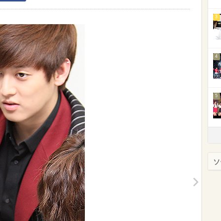
3
4
5
ソ